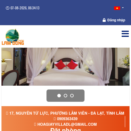
07-08-2026, 06:34:14
Đăng nhập
17, NGUYÊN TỬ LỰC, PHƯỜNG LÂM VIÊN - ĐÀ LẠT, TỈNH LÂM Đ
0909363439
HOAGIAYVILLADL@GMAIL.COM
Đặt phòng