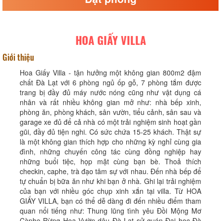
HOA GIẤY VILLA
Giới thiệu
Hoa Giấy Villa - tận hưởng một không gian 800m2 đậm
chất Đà Lạt với 6 phòng ngủ ốp gỗ, 7 phòng tắm được
trang bị đầy đủ máy nước nóng cũng như vật dụng cá
nhân và rất nhiều không gian mở như: nhà bếp xinh,
phòng ăn, phòng khách, sân vườn, tiểu cảnh, sân sau và
garage xe đủ để cả nhà có một trải nghiệm sinh hoạt gần
gũi, đầy đủ tiện nghi. Có sức chứa 15-25 khách. Thật sự
là một không gian thích hợp cho những kỳ nghỉ cùng gia
đình, những chuyến công tác cùng đồng nghiệp hay
những buổi tiệc, họp mặt cùng bạn bè. Thoả thích
checkin, caphe, trà đạo tâm sự với nhau. Đến nhà bếp để
tự chuẩn bị bữa ăn như khi bạn ở nhà. Ghi lại trải nghiệm
của bạn với nhiều góc chụp xinh xắn tại villa. Từ HOA
GIẤY VILLA, bạn có thể dễ dàng đi đến nhiều điểm tham
quan nổi tiếng như: Thung lũng tình yêu Đồi Mộng Mơ
Càphe Rừng Hoa Vườn dâu Đà Lạt sử quán Đại học Đà