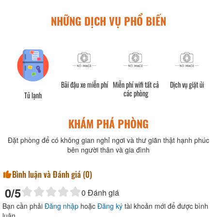
NHỮNG DỊCH VỤ PHỔ BIẾN
Bãi đậu xe miễn phí
Miễn phí wifi tất cả
Dịch vụ giặt ủi
các phòng
Tủ lạnh
KHÁM PHÁ PHÒNG
Đặt phòng để có không gian nghỉ ngơi và thư giãn thật hạnh phúc
bên người thân và gia đình
Bình luận và Đánh giá (
0
)
0
/5
0
Đánh giá
Bạn cần phải
Đăng nhập
hoặc
Đăng ký
tài khoản mới để được bình
luận.