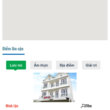
Điểm lân cận
Lưu trú
Ẩm thực
Địa điểm
Giải trí
Minh Lộc
370m
Nh