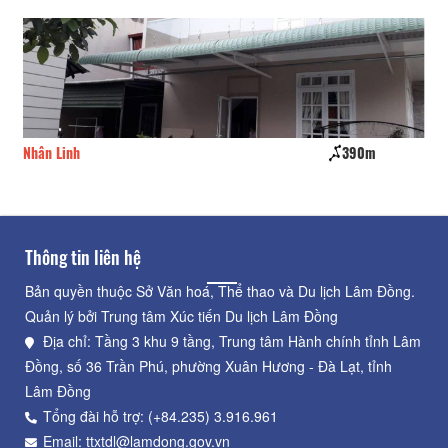
Nhân Linh
390m
Th
Thông tin liên hệ
Bản quyền thuộc Sở Văn hoá, Thể thao và Du lịch Lâm Đồng.
Quản lý bởi Trung tâm Xúc tiến Du lịch Lâm Đồng
Địa chỉ: Tầng 3 khu 9 tầng, Trung tâm Hành chính tỉnh Lâm
Đồng, số 36 Trần Phú, phường Xuân Hương - Đà Lạt, tỉnh
Lâm Đồng
Tổng đài hỗ trợ: (+84.235) 3.916.961
Email: ttxtdl@lamdong.gov.vn