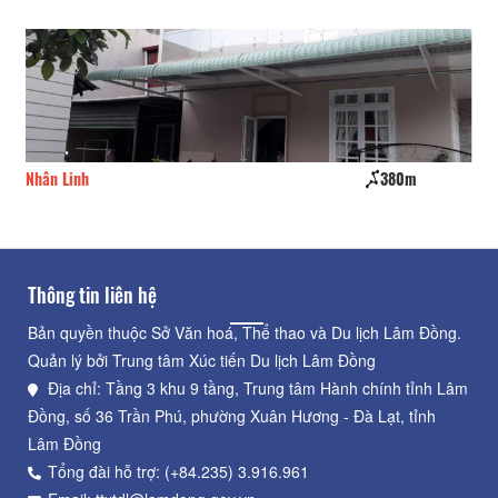
Nhân Linh
380m
Ma
Thông tin liên hệ
Bản quyền thuộc Sở Văn hoá, Thể thao và Du lịch Lâm Đồng.
Quản lý bởi Trung tâm Xúc tiến Du lịch Lâm Đồng
Địa chỉ: Tầng 3 khu 9 tầng, Trung tâm Hành chính tỉnh Lâm
Đồng, số 36 Trần Phú, phường Xuân Hương - Đà Lạt, tỉnh
Lâm Đồng
Tổng đài hỗ trợ: (+84.235) 3.916.961