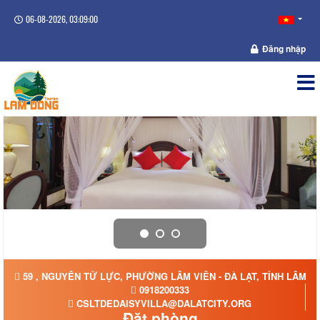
06-08-2026, 03:09:01
Đăng nhập
59 , NGUYÊN TỬ LỰC, PHƯỜNG LÂM VIÊN - ĐÀ LẠT, TỈNH LÂM 
0918200333
CSLTDEDAISYVILLA@DALATCITY.ORG
Đặt phòng