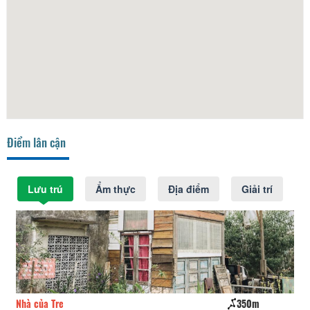
Điểm lân cận
Lưu trú
Ẩm thực
Địa điểm
Giải trí
Nhà của Tre
350m
Mi