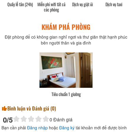
Quầy lễ tân (24h)
Miễn phí wifi tất cả
Dịch vụ giặt ủi
Dịch vụ taxi
các phòng
KHÁM PHÁ PHÒNG
Đặt phòng để có không gian nghỉ ngơi và thư giãn thật hạnh phúc
bên người thân và gia đình
Tiêu chuẩn 1 giường
Bình luận và Đánh giá (
0
)
0
/5
0
Đánh giá
Bạn cần phải
Đăng nhập
hoặc
Đăng ký
tài khoản mới để được bình