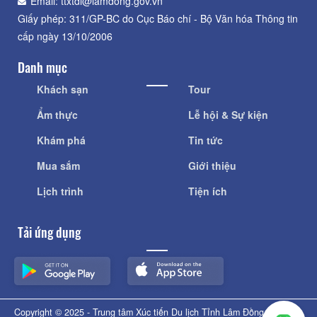
Email: ttxtdl@lamdong.gov.vn
Giấy phép: 311/GP-BC do Cục Báo chí - Bộ Văn hóa Thông tin
cấp ngày 13/10/2006
Danh mục
Khách sạn
Tour
Ẩm thực
Lễ hội & Sự kiện
Khám phá
Tin tức
Mua sắm
Giới thiệu
Lịch trình
Tiện ích
Tải ứng dụng
Copyright © 2025 - Trung tâm Xúc tiến Du lịch Tỉnh Lâm Đồng