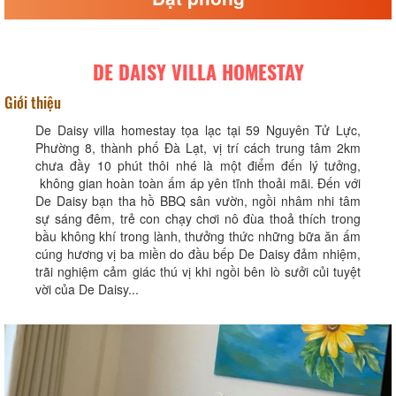
DE DAISY VILLA HOMESTAY
Giới thiệu
De Daisy villa homestay tọa lạc tại 59 Nguyên Tử Lực,
Phường 8, thành phố Đà Lạt, vị trí cách trung tâm 2km
chưa đầy 10 phút thôi nhé là một điểm đến lý tưởng,
không gian hoàn toàn ấm áp yên tĩnh thoải mãi. Đến với
De Daisy bạn tha hồ BBQ sân vườn, ngồi nhâm nhi tâm
sự sáng đêm, trẻ con chạy chơi nô đùa thoả thích trong
bầu không khí trong lành, thưởng thức những bữa ăn ấm
cúng hương vị ba miền do đầu bếp De Daisy đảm nhiệm,
trãi nghiệm cảm giác thú vị khi ngồi bên lò sưởi củi tuyệt
vời của De Daisy...