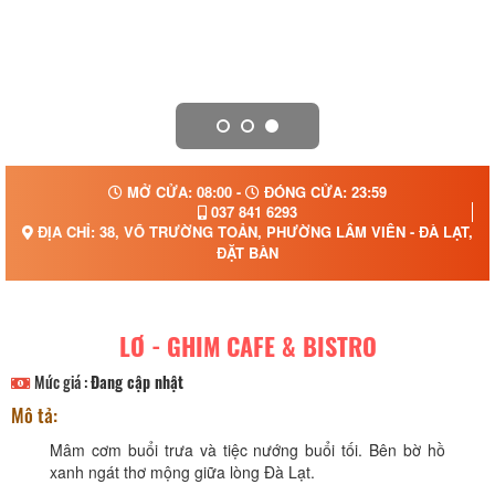
MỞ CỬA: 08:00 -
ĐÓNG CỬA: 23:59
037 841 6293
ĐỊA CHỈ: 38, VÕ TRƯỜNG TOẢN, PHƯỜNG LÂM VIÊN - ĐÀ LẠT, T
ĐẶT BÀN
LƠ - GHIM CAFE & BISTRO
Mức giá :
Đang cập nhật
Mô tả:
Mâm cơm buổi trưa và tiệc nướng buổi tối. Bên bờ hồ
xanh ngát thơ mộng giữa lòng Đà Lạt.