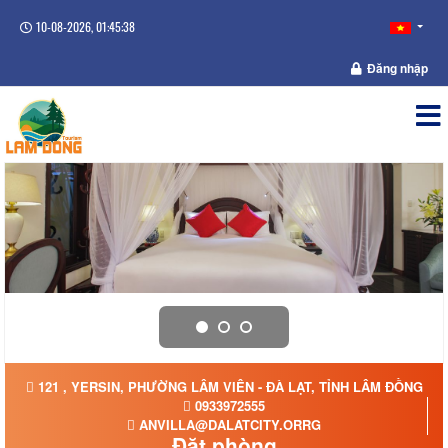
10-08-2026, 01:45:39
Đăng nhập
121 , YERSIN, PHƯỜNG LÂM VIÊN - ĐÀ LẠT, TỈNH LÂM ĐỒNG
0933972555
ANVILLA@DALATCITY.ORRG
Đặt phòng