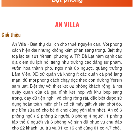
AN VILLA
Giới thiệu
An Villa - Biệt thự du lịch cho thuê nguyên căn. Với phong
cách hiện đại nhưng không kém phần sang trọng. Biệt thự
toạ lạc tại 121 Yersin, phường 9, TP. Đà Lạt nằm cạnh các
địa điểm du lịch nổi tiếng như trường cao đẳng sư phạm,
vườn hoa thành phố, ngôi nhà úp ngược, quảng trường
Lâm Viên, XQ xử quán và không ít các quán cà phê lãng
mạn, đủ mọi phong cách chạy dọc theo con đường Yersin
sầm uất. Biệt thự với thiết kế: 02 phòng khách rộng là nơi
quây quần của cả gia đình kết hợp với khu bếp sang
trọng, đầy đủ tiện nghi, vô cùng rộng rãi, đặc biệt được sử
dụng hoàn toàn miễn phí ( có cả máy giặt và sân phơi đồ,
mẹ bỉm sữa có cho bé đi chơi cũng yên tâm nhé), An có 6
phòng ngủ ( 2 phòng 2 người, 3 phòng 4 người, 1 phòng
tập thể 6 người) và 6 phòng vệ sinh đủ phục vụ chu đáo
cho 22 khách lưu trú và 01 xe 16 chỗ cùng 01 xe 4,7 chỗ.