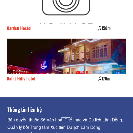
Garden Hostel
150m
CS
Dalat Hills hotel
170m
Bí
Thông tin liên hệ
Bản quyền thuộc Sở Văn hoá, Thể thao và Du lịch Lâm Đồng.
Quản lý bởi Trung tâm Xúc tiến Du lịch Lâm Đồng