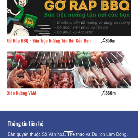
Gờ Ráp BBQ - Bữa Tiệc Nướng Tận Nơi Của Bạn
350m
Bú
Xiên Nướng V&M
360m
Ti
Thông tin liên hệ
Bản quyền thuộc Sở Văn hoá, Thể thao và Du lịch Lâm Đồng.