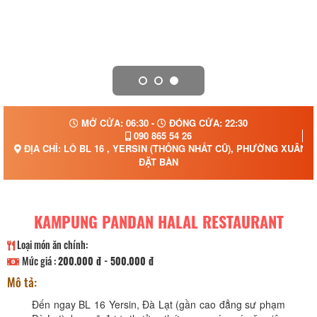
MỞ CỬA: 06:30 -
ĐÓNG CỬA: 22:30
090 865 54 26
ĐỊA CHỈ: LÔ BL 16 , YERSIN (THỐNG NHẤT CŨ), PHƯỜNG XUÂN 
ĐẶT BÀN
KAMPUNG PANDAN HALAL RESTAURANT
Loại món ăn chính:
Mức giá :
200.000 đ - 500.000 đ
Mô tả:
Đến ngay BL 16 Yersin, Đà Lạt (gần cao đẳng sư phạm