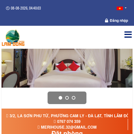
08-08-2026, 04:40:04
Đăng nhập
3/2, LA SƠN PHU TỬ, PHƯỜNG CAM LY - ĐÀ LẠT, TỈNH LÂM ĐỒN
0767 074 359
MERIHOUSE.32@GMAIL.COM
Đặt phòng