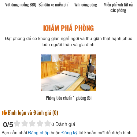
Vật dụng nướng BBQ
Bãi đậu xe miễn phí
Wifi công cộng
Miễn phí wifi tất cả
các phòng
KHÁM PHÁ PHÒNG
Đặt phòng để có không gian nghỉ ngơi và thư giãn thật hạnh phúc
bên người thân và gia đình
Phòng tiêu chuẩn 1 giường đôi
Bình luận và Đánh giá (
0
)
0
/5
0
Đánh giá
Bạn cần phải
Đăng nhập
hoặc
Đăng ký
tài khoản mới để được bình