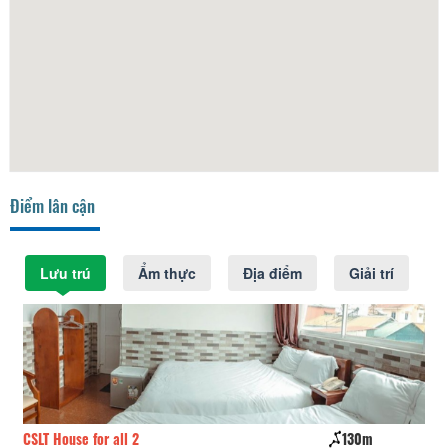
Điểm lân cận
Lưu trú
Ẩm thực
Địa điểm
Giải trí
CSLT House for all 2
130m
Na