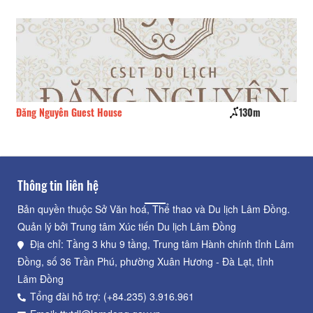
Đăng Nguyên Guest House
130m
Th
Thông tin liên hệ
Bản quyền thuộc Sở Văn hoá, Thể thao và Du lịch Lâm Đồng.
Quản lý bởi Trung tâm Xúc tiến Du lịch Lâm Đồng
Địa chỉ: Tầng 3 khu 9 tầng, Trung tâm Hành chính tỉnh Lâm
Đồng, số 36 Trần Phú, phường Xuân Hương - Đà Lạt, tỉnh
Lâm Đồng
Tổng đài hỗ trợ: (+84.235) 3.916.961