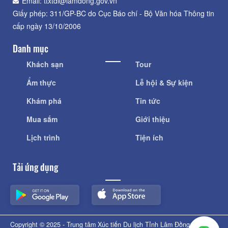
Email: ttxtdl@lamdong.gov.vn
Giấy phép: 311/GP-BC do Cục Báo chí - Bộ Văn hóa Thông tin
cấp ngày 13/10/2006
Danh mục
Khách sạn
Tour
Ẩm thực
Lễ hội & Sự kiện
Khám phá
Tin tức
Mua sắm
Giới thiệu
Lịch trình
Tiện ích
Tải ứng dụng
Copyright © 2025 - Trung tâm Xúc tiến Du lịch Tỉnh Lâm Đồng