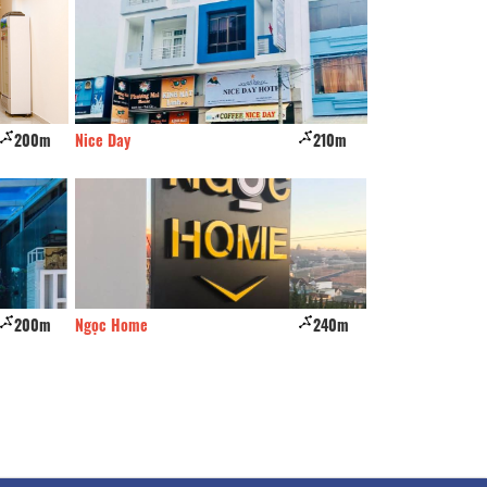
200m
Nice Day
210m
The Experience CA
200m
Ngọc Home
240m
Gia Hoàng hotel