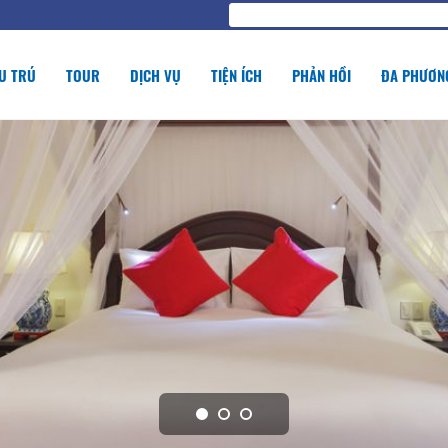
U TRÚ
TOUR
DỊCH VỤ
TIỆN ÍCH
PHẢN HỒI
ĐA PHƯƠNG