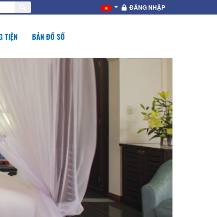
ĐĂNG NHẬP
 TIỆN
BẢN ĐỒ SỐ