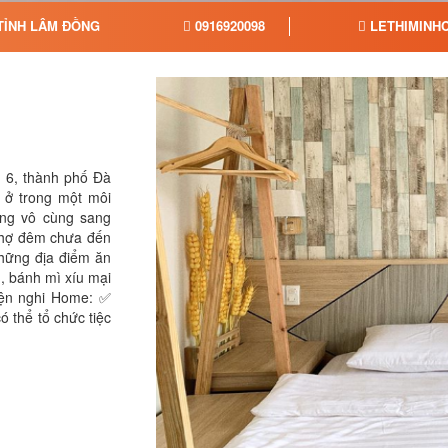
 TỈNH LÂM ĐỒNG
0916920098
LETHIMINH
 6, thành phố Đà
 ở trong một môi
òng vô cùng sang
chợ đêm chưa đến
ững địa điểm ăn
, bánh mì xíu mại
iện nghi Home: ✅
ó thể tổ chức tiệc