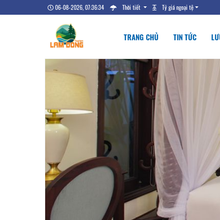
06-08-2026, 07:36:35
Thời tiết
Tỷ giá ngoại tệ
TRANG CHỦ
TIN TỨC
LƯ