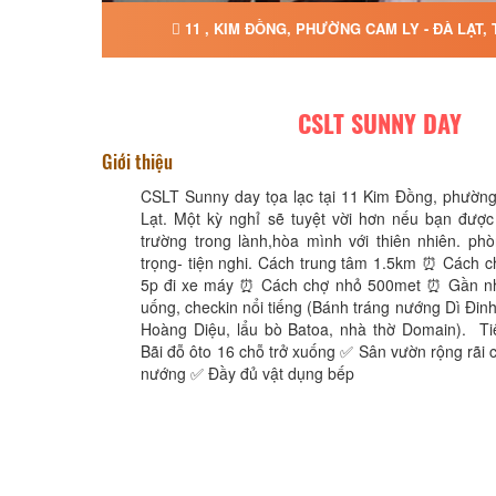
11 , KIM ĐỒNG, PHƯỜNG CAM LY - ĐÀ LẠT,
CSLT SUNNY DAY
Giới thiệu
CSLT Sunny day tọa lạc tại 11 Kim Đồng, phường
Lạt. Một kỳ nghỉ sẽ tuyệt vời hơn nếu bạn được
trường trong lành,hòa mình với thiên nhiên. ph
trọng- tiện nghi. Cách trung tâm 1.5km ⏰ Cách 
5p đi xe máy ⏰ Cách chợ nhỏ 500met ⏰ Gần nh
uống, checkin nổi tiếng (Bánh tráng nướng Dì Đinh
Hoàng Diệu, lẩu bò Batoa, nhà thờ Domain). T
Bãi đỗ ôto 16 chỗ trở xuống ✅ Sân vườn rộng rãi c
nướng ✅ Đầy đủ vật dụng bếp