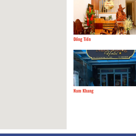
House for all 2
190m
Đồng Tiến
 Nguyên Guest House
190m
Nam Khang