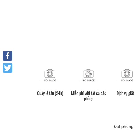
Facebook
Twitter
Quầy lễ tân (24h)
Miễn phí wifi tất cả các
Dịch vụ giặt 
phòng
Đặt phòng 