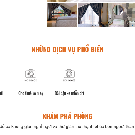
NHỮNG DỊCH VỤ PHỔ BIẾN
ủi
Cho thuê xe máy
Bãi đậu xe miễn phí
KHÁM PHÁ PHÒNG
để có không gian nghỉ ngơi và thư giãn thật hạnh phúc bên người thân 