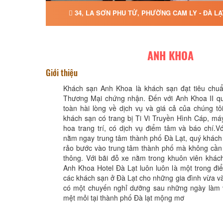
34, LA SƠN PHU TỬ, PHƯỜNG CAM LY - ĐÀ LẠ
ANH KHOA
Giới thiệu
Khách sạn Anh Khoa là khách sạn đạt tiêu chu
Thương Mại chứng nhận. Đến với Anh Khoa II q
toàn hài lòng về dịch vụ và giá cả của chúng t
khách sạn có trang bị Ti Vi Truyền Hình Cáp, m
hoa trang trí, có dịch vụ điểm tâm và báo chí.Với
nằm ngay trung tâm thành phố Đà Lạt, quý khách
rảo bước vào trung tâm thành phố mà không cần 
thông. Với bãi đỗ xe nằm trong khuôn viên khác
Anh Khoa Hotel Đà Lạt luôn luôn là một trong đi
các khách sạn ở Đà Lạt cho những gia đình vừa 
có một chuyến nghỉ dưỡng sau những ngày làm v
mệt mỏi tại thành phố Đà lạt mộng mơ