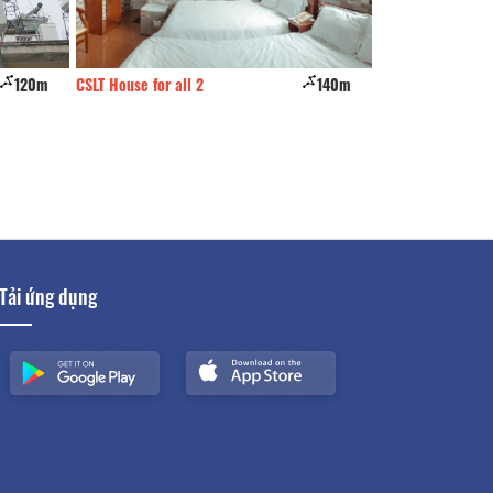
120m
CSLT House for all 2
140m
Đồng Tiến
Tải ứng dụng