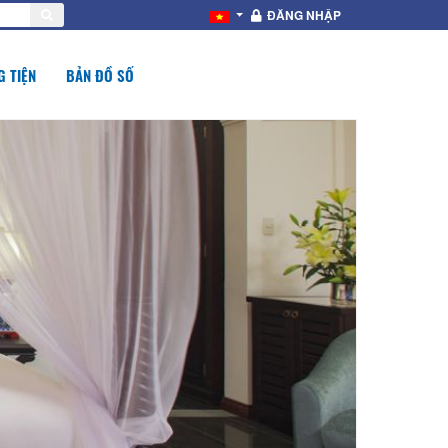
ĐĂNG NHẬP
 TIỆN
BẢN ĐỒ SỐ