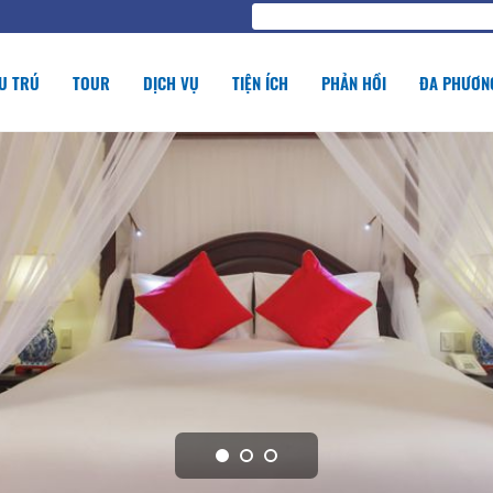
U TRÚ
TOUR
DỊCH VỤ
TIỆN ÍCH
PHẢN HỒI
ĐA PHƯƠNG