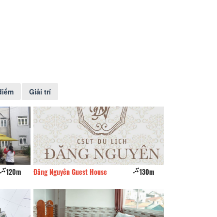
điểm
Giải trí
120m
Đăng Nguyên Guest House
130m
Ti Ri House