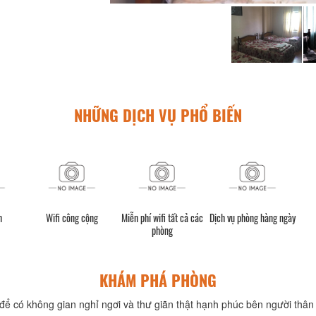
NHỮNG DỊCH VỤ PHỔ BIẾN
n
Wifi công cộng
Miễn phí wifi tất cả các
Dịch vụ phòng hàng ngày
phòng
KHÁM PHÁ PHÒNG
để có không gian nghỉ ngơi và thư giãn thật hạnh phúc bên người thân 