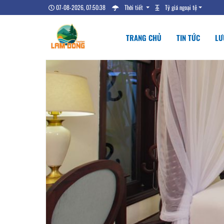
07-08-2026, 07:50:39
Thời tiết
Tỷ giá ngoại tệ
TRANG CHỦ
TIN TỨC
LƯ