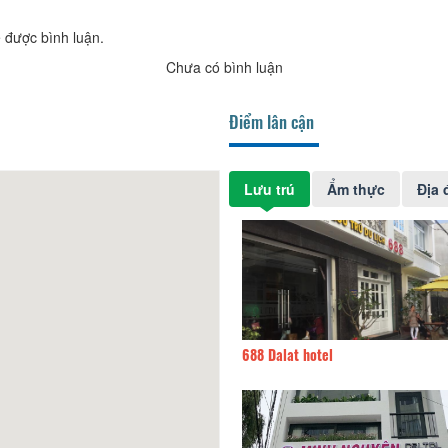
 được bình luận.
Chưa có bình luận
Điểm lân cận
Lưu trú
Ẩm thực
Địa 
Day
90m
688 Dalat hotel