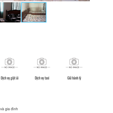
Dịch vụ giặt ủi
Dịch vụ taxi
Giữ hành lý
Dịch vụ phòng [2
và gia đình