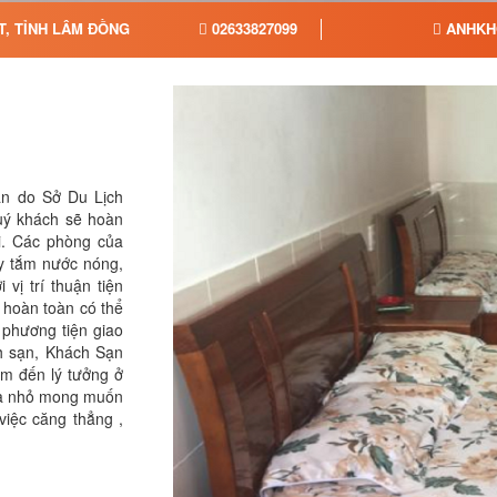
T, TỈNH LÂM ĐỒNG
02633827099
ANHKH
ẩn do Sở Du Lịch
uý khách sẽ hoàn
ôi. Các phòng của
áy tắm nước nóng,
 vị trí thuận tiện
 hoàn toàn có thể
phương tiện giao
h sạn, Khách Sạn
ểm đến lý tưởng ở
và nhỏ mong muốn
iệc căng thẳng ,