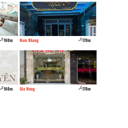
160m
Nam Khang
170m
Nice Day
160m
Gia Hưng
170m
MÉRI HOUSE