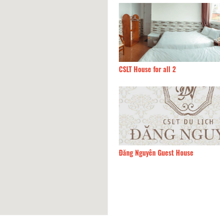
 Home
140m
CSLT House for all 2
Tiến
150m
Đăng Nguyên Guest House