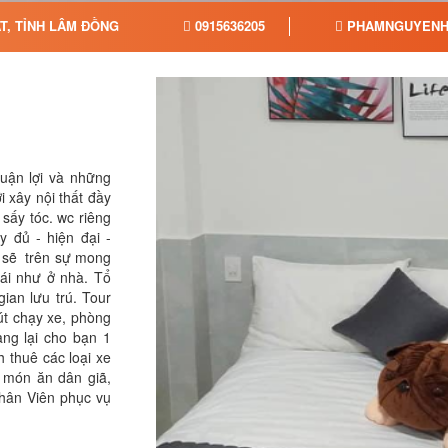
ẠT, TỈNH LÂM ĐỒNG
0915636205
PHAMNGUYENH
uận lợi và những
i xây nội thất đầy
 sấy tóc. wc riêng
y đủ - hiện đại -
h sẽ trên sự mong
ái như ở nhà. Tổ
gian lưu trú. Tour
út chạy xe, phòng
ng lại cho bạn 1
 thuê các loại xe
 món ăn dân giã,
Nhân Viên phục vụ