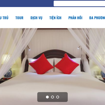
U TRÚ
TOUR
DỊCH VỤ
TIỆN ÍCH
PHẢN HỒI
ĐA PHƯƠNG