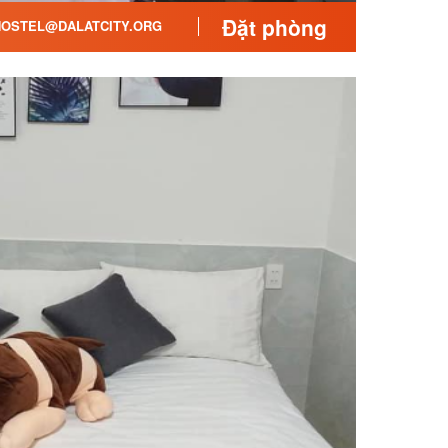
Đặt phòng
OSTEL@DALATCITY.ORG