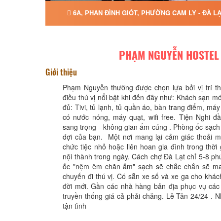
6A, PHAN ĐÌNH GIÓT, PHƯỜNG CAM LY - ĐÀ L
PHẠM NGUYỄN HOSTEL
Giới thiệu
Phạm Nguyễn thường được chọn lựa bởi vị trí th
điều thú vị nổi bật khi đến đây như: Khách sạn mớ
đủ: Tivi, tủ lạnh, tủ quần áo, bàn trang điểm, máy
có nước nóng, máy quạt, wifi free. Tiện Nghi đầ
sang trọng - không gian ấm cúng . Phòng ốc sạc
đợi của bạn. Một nơi mang lại cảm giác thoải m
chức tiệc nhỏ hoặc liên hoan gia đình trong thời 
nội thành trong ngày. Cách chợ Đà Lạt chỉ 5-8 ph
ốc "nệm êm chăn ấm" sạch sẽ chắc chắn sẽ ma
chuyến đi thú vị. Có sẵn xe số và xe ga cho khách
đời mới. Gần các nhà hàng bản địa phục vụ các
truyền thống giá cả phải chăng. Lễ Tân 24/24 . 
tận tình