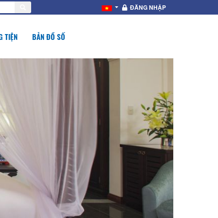
ĐĂNG NHẬP
 TIỆN
BẢN ĐỒ SỐ