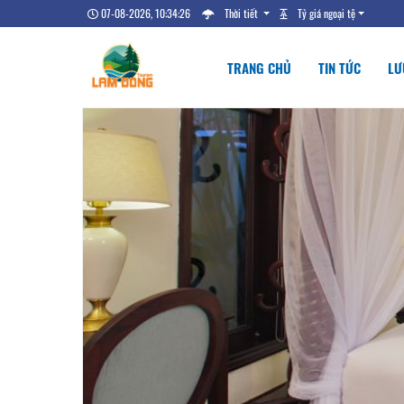
07-08-2026, 10:34:27
Thời tiết
Tỷ giá ngoại tệ
TRANG CHỦ
TIN TỨC
LƯ