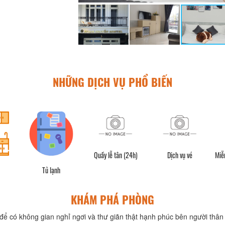
NHỮNG DỊCH VỤ PHỔ BIẾN
Quầy lễ tân (24h)
Dịch vụ vé
Miễn
Tủ lạnh
KHÁM PHÁ PHÒNG
để có không gian nghỉ ngơi và thư giãn thật hạnh phúc bên người thân 