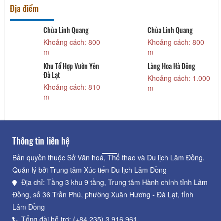
Địa điểm
Chùa Linh Quang
Chùa Linh Quang
Khoảng cách: 800
Khoảng cách: 800
m
m
Khu Tổ Hợp Vườn Yên
Làng Hoa Hà Đông
Đà Lạt
Khoảng cách: 1.000
Khoảng cách: 810
m
m
Thông tin liên hệ
Bản quyền thuộc Sở Văn hoá, Thể thao và Du lịch Lâm Đồng.
Quản lý bởi Trung tâm Xúc tiến Du lịch Lâm Đồng
Địa chỉ: Tầng 3 khu 9 tầng, Trung tâm Hành chính tỉnh Lâm
Đồng, số 36 Trần Phú, phường Xuân Hương - Đà Lạt, tỉnh
Lâm Đồng
Tổng đài hỗ trợ: (+84.235) 3.916.961