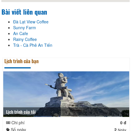
Bài viết liên quan
Đà Lạt View Coffee
Sunny Farm
An Cafe
Rainy Coffee
Trà - Cà Phê An Tiến
Lịch trình của bạn
Lịch trình của tôi
Chi phí
0 đ
Số ngày
2
Ngày