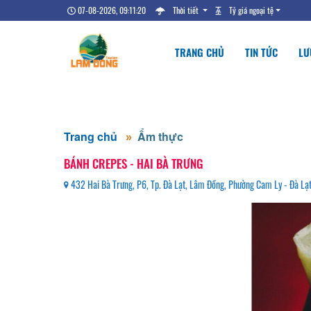
07-08-2026, 09:11:21
Thời tiết
Tỷ giá ngoại tệ
TRANG CHỦ
TIN TỨC
LƯ
Trang chủ
Ẩm thực
BÁNH CREPES - HAI BÀ TRƯNG
432 Hai Bà Trưng, P6, Tp. Đà Lạt, Lâm Đồng, Phường Cam Ly - Đà Lạ