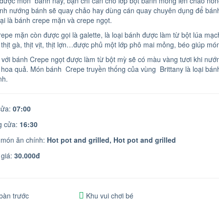
được món bánh này, bạn chỉ cần cho lớp bột bánh mỏng lên chảo nóng 
ình nướng bánh sẽ quay chảo hay dùng cán quay chuyên dụng để bánh
oại là bánh crepe mặn và crepe ngọt.
epe mặn còn được gọi là galette, là loại bánh được làm từ bột lúa mạc
ư thịt gà, thịt vịt, thịt lợn…được phủ một lớp phô mai mỏng, béo giúp m
 với bánh Crepe ngọt được làm từ bột mỳ sẽ có màu vàng tươi khi nướng
i hoa quả. Món bánh Crepe truyền thống của vùng Brittany là loại bán
nh.
ửa:
07:00
 cửa:
16:30
 món ăn chính:
Hot pot and grilled,
Hot pot and grilled
giá:
30.000đ
bàn trước
Khu vui chơi bé