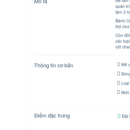
Mô tả
Để làm 
quán tr
làm 2 l
Bánh Cr
thịt nh
Còn đối
các loạ
cốt cha
Thông tin cơ bản
Mở c
Đóng
Loại
Mức 
Điểm đặc trưng
Đặt 