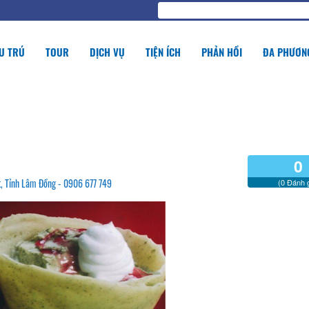
U TRÚ
TOUR
DỊCH VỤ
TIỆN ÍCH
PHẢN HỒI
ĐA PHƯƠNG
0
t, Tỉnh Lâm Đồng - 0906 677 749
(0 Đánh g