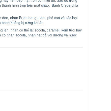
hay trên bếp mặt tròn có nhiệt độ. Sau đó trong
 thành hình tròn trên mặt chảo. Bánh Crepe chia
h đen, nhân là jambong, nấm, phô mai và các loại
ón bánh không bị cứng khi ăn.
 lên, nhân có thể là: socola, caramel, kem tươi hay
h có nhân socola, nhân hạt dẻ với đường và nước