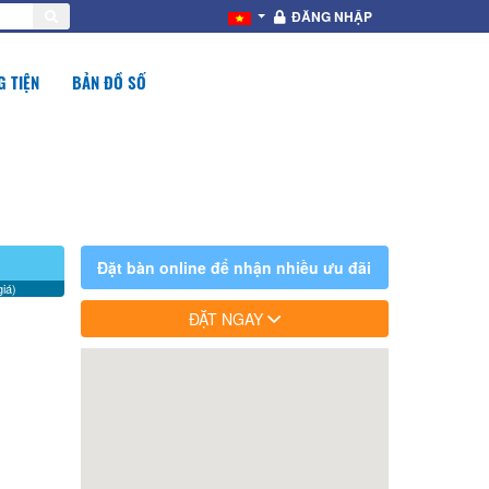
ĐĂNG NHẬP
 TIỆN
BẢN ĐỒ SỐ
Đặt bàn online để nhận nhiều ưu đãi
iá)
ĐẶT NGAY