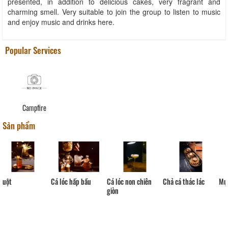
presented, in addition to delicious cakes, very fragrant and
charming smell. Very suitable to join the group to listen to music
and enjoy music and drinks here.
Popular Services
Campfire
Sản phẩm
Cá lóc hấp bầu
Cá lóc non chiên
Chả cá thác lác
Mực
giòn