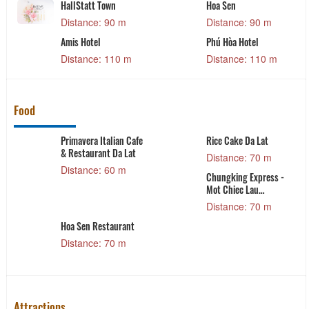
HallStatt Town
Hoa Sen
Distance: 90 m
Distance: 90 m
Amis Hotel
Phú Hòa Hotel
Distance: 110 m
Distance: 110 m
Food
Primavera Italian Cafe
Rice Cake Da Lat
& Restaurant Da Lat
Distance: 70 m
Distance: 60 m
Chungking Express -
Mot Chiec Lau
HongKong
Distance: 70 m
Hoa Sen Restaurant
Distance: 70 m