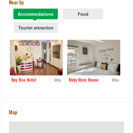
Near by
Accommodations
Food
Tourist attraction
a Hotel
Ruby Rose House
CSLT Crush house
60m
80m
Map