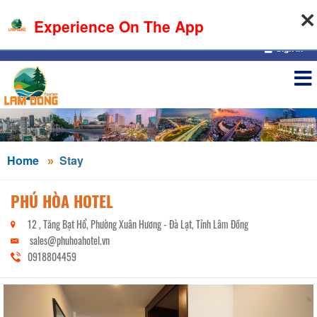
07-08-2026, 01:14:35
Experience On The App
Sign in
Home
Stay
PHÚ HÒA HOTEL
12 , Tăng Bạt Hổ, Phường Xuân Hương - Đà Lạt, Tỉnh Lâm Đồng
sales@phuhoahotel.vn
0918804459