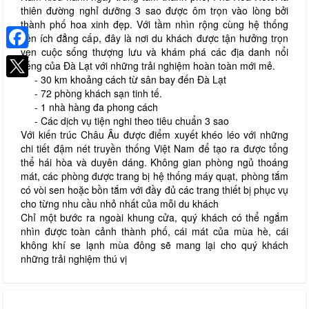
thiên đường nghỉ dưỡng 3 sao được ôm trọn vào lòng bởi
thành phố hoa xinh đẹp. Với tầm nhìn rộng cùng hệ thống
tiện ích đẳng cấp, đây là nơi du khách được tận hưởng trọn
vẹn cuộc sống thượng lưu và khám phá các địa danh nổi
Facebook
tiếng của Đà Lạt với những trải nghiệm hoàn toàn mới mẻ.
- 30 km khoảng cách từ sân bay đến Đà Lạt
- 72 phòng khách sạn tinh tế.
- 1 nhà hàng đa phong cách
- Các dịch vụ tiện nghi theo tiêu chuẩn 3 sao
Với kiến trúc Châu Âu được điểm xuyết khéo léo với những
chi tiết đậm nét truyền thống Việt Nam để tạo ra được tổng
thể hái hòa và duyên dáng. Không gian phòng ngủ thoáng
mát, các phòng được trang bị hệ thống máy quạt, phòng tắm
có vòi sen hoặc bồn tắm với đầy đủ các trang thiết bị phục vụ
cho từng nhu cầu nhỏ nhất của mỗi du khách
Chỉ một bước ra ngoài khung cửa, quý khách có thể ngắm
nhìn được toàn cảnh thành phố, cái mát của mùa hè, cái
không khí se lạnh mùa đông sẽ mang lại cho quý khách
những trải nghiệm thú vị