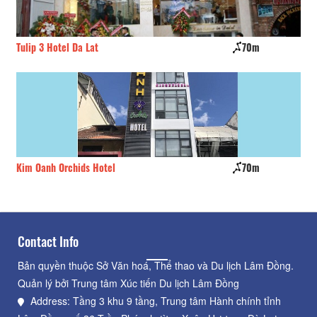
Tulip 3 Hotel Da Lat
70m
Tu
Kim Oanh Orchids Hotel
70m
La
Contact Info
Bản quyền thuộc Sở Văn hoá, Thể thao và Du lịch Lâm Đồng.
Quản lý bởi Trung tâm Xúc tiến Du lịch Lâm Đồng
Address: Tầng 3 khu 9 tầng, Trung tâm Hành chính tỉnh