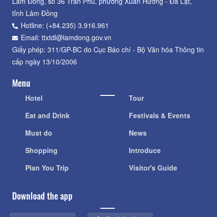
Lâm Đồng, số 36 Trần Phú, phường Xuân Hương - Đà Lạt,
tỉnh Lâm Đồng
Hotline: (+84.235) 3.916.961
Email: ttxtdl@lamdong.gov.vn
Giấy phép: 311/GP-BC do Cục Báo chí - Bộ Văn hóa Thông tin
cấp ngày 13/10/2006
Menu
Hotel
Tour
Eat and Drink
Festivals & Events
Must do
News
Shopping
Introduce
Plan You Trip
Visitor's Guide
Download the app