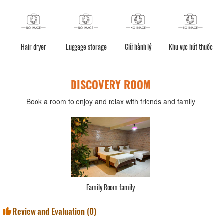
Hair dryer
Luggage storage
Giữ hành lý
Khu vực hút thuốc
DISCOVERY ROOM
Book a room to enjoy and relax with friends and family
Family Room family
Review and Evaluation (
0
)