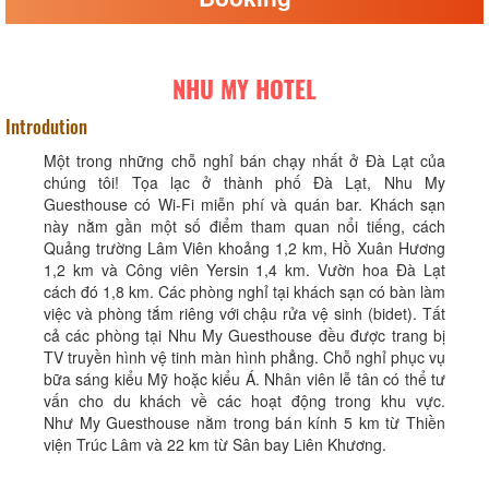
NHU MY HOTEL
Introdution
Một trong những chỗ nghỉ bán chạy nhất ở Đà Lạt của
chúng tôi! Tọa lạc ở thành phố Đà Lạt, Nhu My
Guesthouse có Wi-Fi miễn phí và quán bar. Khách sạn
này nằm gần một số điểm tham quan nổi tiếng, cách
Quảng trường Lâm Viên khoảng 1,2 km, Hồ Xuân Hương
1,2 km và Công viên Yersin 1,4 km. Vườn hoa Đà Lạt
cách đó 1,8 km. Các phòng nghỉ tại khách sạn có bàn làm
việc và phòng tắm riêng với chậu rửa vệ sinh (bidet). Tất
cả các phòng tại Nhu My Guesthouse đều được trang bị
TV truyền hình vệ tinh màn hình phẳng. Chỗ nghỉ phục vụ
bữa sáng kiểu Mỹ hoặc kiểu Á. Nhân viên lễ tân có thể tư
vấn cho du khách về các hoạt động trong khu vực.
Như My Guesthouse nằm trong bán kính 5 km từ Thiền
viện Trúc Lâm và 22 km từ Sân bay Liên Khương.