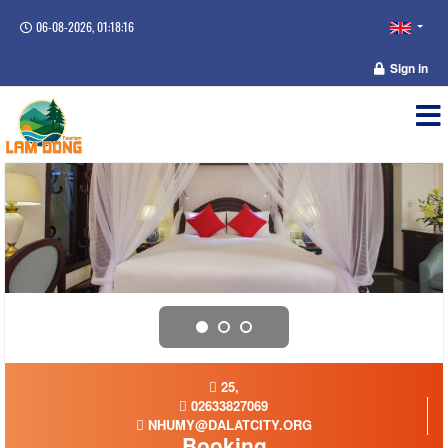
06-08-2026, 01:18:16
Sign in
25,
02633827069
NHUMY@DALATCITY.ORG
Booking