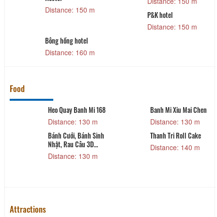
Distance: 150 m
Distance: 150 m
P&K hotel
Distance: 150 m
Bông hồng hotel
Distance: 160 m
Food
Heo Quay Banh Mi 168
Banh Mi Xiu Mai Chen
Distance: 130 m
Distance: 130 m
Bánh Cưới, Bánh Sinh
Thanh Tri Roll Cake
Nhật, Rau Câu 3D
Distance: 140 m
Hương Giang - Đà Lạt
Distance: 130 m
Attractions