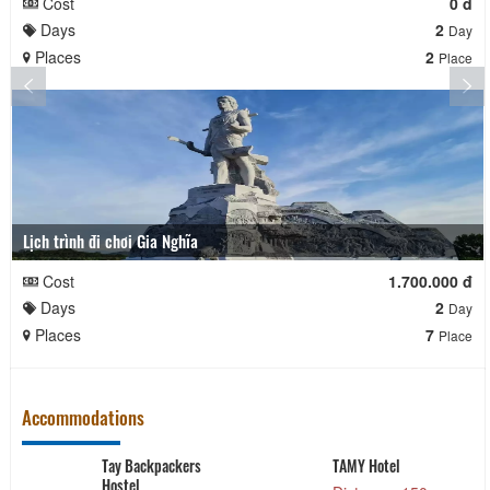
Cost
0 đ
Days
2
Day
Places
2
Place
Lịch trình đi chơi Gia Nghĩa
Cost
1.700.000 đ
Days
2
Day
Places
7
Place
Accommodations
Tay Backpackers
TAMY Hotel
Hostel