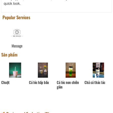
quick look.
Popular Services
Massage
Sản phẩm
Mực
Cá lóc hấp bầu
Cá lóc non chiên
Chả cá thác lác
giòn