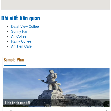
Bài viết liên quan
Dalat View Coffee
Sunny Farm
An Coffee
Rainy Coffee
An Tien Cafe
Sample Plan
Lịch trình của tôi