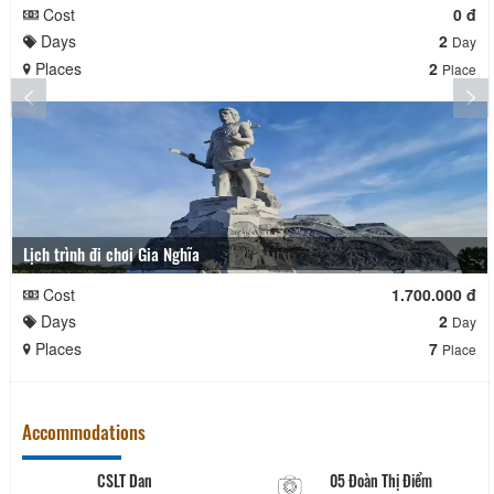
Cost
0 đ
Days
2
Day
Places
2
Place
Lịch trình đi chơi Gia Nghĩa
Cost
1.700.000 đ
Days
2
Day
Places
7
Place
Accommodations
CSLT Dan
05 Đoàn Thị Điểm