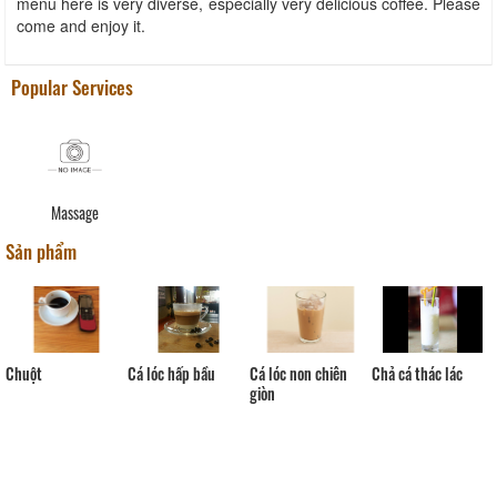
menu here is very diverse, especially very delicious coffee. Please
come and enjoy it.
Popular Services
Massage
Sản phẩm
Cá lóc non chiên
Chuột
Cá lóc hấp bầu
Chả cá thác lác
giòn