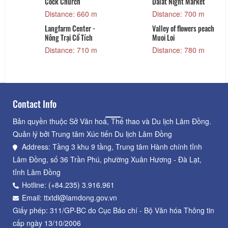
Cock Church
Dalat Night Market
Distance: 660 m
Distance: 700 m
Langfarm Center -
Valley of flowers peach
Nông Trại Cổ Tích
Muoi Loi
Distance: 710 m
Distance: 780 m
Contact Info
Bản quyền thuộc Sở Văn hoá, Thể thao và Du lịch Lâm Đồng.
Quản lý bởi Trung tâm Xúc tiến Du lịch Lâm Đồng
Address: Tầng 3 khu 9 tầng, Trung tâm Hành chính tỉnh
Lâm Đồng, số 36 Trần Phú, phường Xuân Hương - Đà Lạt,
tỉnh Lâm Đồng
Hotline: (+84.235) 3.916.961
Email: ttxtdl@lamdong.gov.vn
Giấy phép: 311/GP-BC do Cục Báo chí - Bộ Văn hóa Thông tin
cấp ngày 13/10/2006