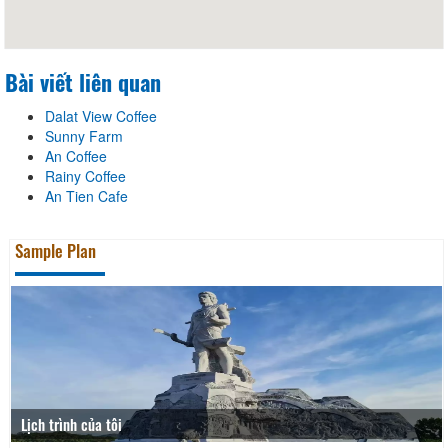
Bài viết liên quan
Dalat View Coffee
Sunny Farm
An Coffee
Rainy Coffee
An Tien Cafe
Sample Plan
Lịch trình của tôi