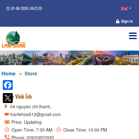
07-08-2026, 04:21:29
Sign in
Home
Store
Facebook
Cafe Vĩnh Ích
04 nguyen chi thanh,
tranlehoa512@gmail.com
Price: Updating
Open Time: 7:30 AM -
Close Time: 10:00 PM
Phone: 02633822935