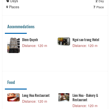
Days
2
Day
Places
7
Place
Accommodations
Hoang Minh Chau
Gold Night Hotel
Hotel
Distance: 90 m
Distance: 30 m
Nice Dream
Kim Hoa Hotel
Distance: 90 m
Distance: 90 m
Food
Vietnam Nieu Rice
Single Hotpot - Single
Restaurant
Hotpot
Distance: 30 m
Distance: 80 m