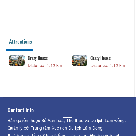
Thai Corner Da Lat
Manwah-Taiwwanese
Hot Pot
Distance: 70 m
Distance: 90 m
Attractions
Dalat Night Market
Cock Church
Distance: 200 m
Distance: 760 m
Đà Lạt Golf Valley
Dang Dan Cafe & Kids
House
Distance: 710 m
Distance: 960 m
Contact Info
Bản quyền thuộc Sở Văn hoá, Thể thao và Du lịch Lâm Đồng.
Quản lý bởi Trung tâm Xúc tiến Du lịch Lâm Đồng
Address: Tầng 3 khu 9 tầng, Trung tâm Hành chính tỉnh