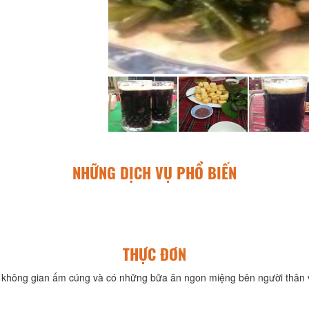
NHỮNG DỊCH VỤ PHỔ BIẾN
THỰC ĐƠN
không gian ấm cúng và có những bữa ăn ngon miệng bên người thân v