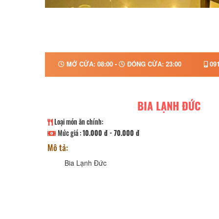
MỞ CỬA: 08:00 -
ĐÓNG CỬA: 23:00
091
BIA LẠNH ĐỨC
Loại món ăn chính:
Mức giá :
10.000 đ - 70.000 đ
Mô tả:
Bia Lạnh Đức