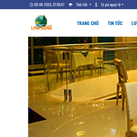
09-08-2026, 07:06:58
Thời tiết
Tỷ giá ngoại tệ
TRANG CHỦ
TIN TỨC
LƯ