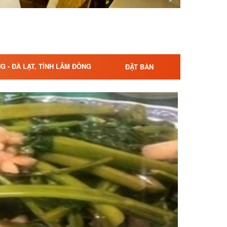
 - ĐÀ LẠT, TỈNH LÂM ĐỒNG
ĐẶT BÀN