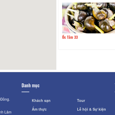
Phú Đào
160m
Ốc Tâm 33
Danh mục
 Đồng.
Khách sạn
Tour
Ẩm thực
Lễ hội & Sự kiện
ỉnh Lâm