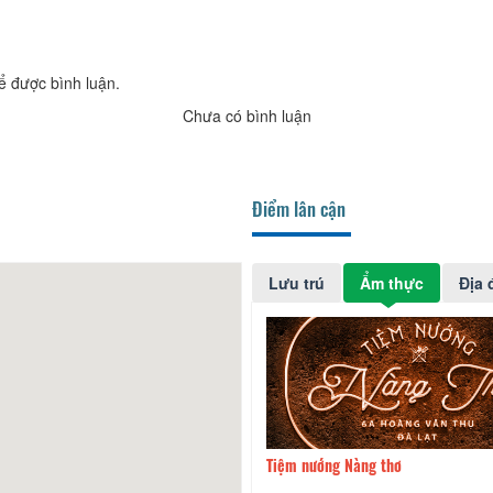
ể được bình luận.
Chưa có bình luận
Điểm lân cận
Lưu trú
Ẩm thực
Địa 
ảo
160m
Tiệm nướng Nàng thơ