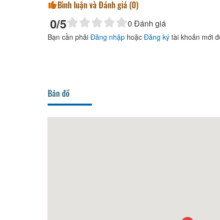
Bình luận và Đánh giá (
0
)
0
/5
0
Đánh giá
Bạn cần phải
Đăng nhập
hoặc
Đăng ký
tài khoản mới đ
Bản đồ
hetti &
130m
Nhà Hàng Pizza Tết
150m
Há C