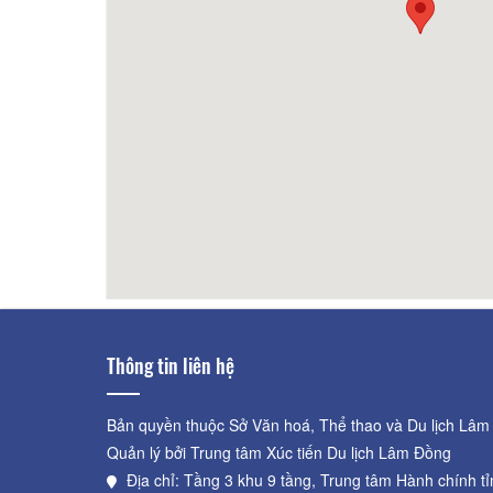
150m
BÍCH NGỌC - Cao Lầu, Mì Quảng,
150m
Phở 
Cơm Gà
Thông tin liên hệ
Bản quyền thuộc Sở Văn hoá, Thể thao và Du lịch Lâm
Quản lý bởi Trung tâm Xúc tiến Du lịch Lâm Đồng
Địa chỉ: Tầng 3 khu 9 tầng, Trung tâm Hành chính t