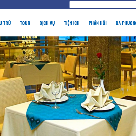
U TRÚ
TOUR
DỊCH VỤ
TIỆN ÍCH
PHẢN HỒI
ĐA PHƯƠNG