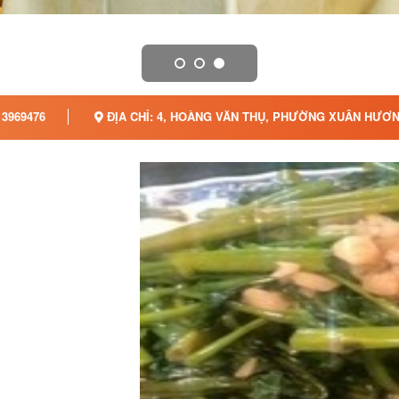
3969476
ĐỊA CHỈ: 4, HOÀNG VĂN THỤ, PHƯỜNG XUÂN HƯƠNG