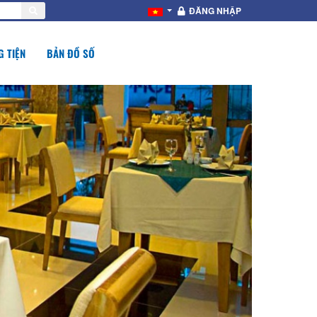
ĐĂNG NHẬP
 TIỆN
BẢN ĐỒ SỐ