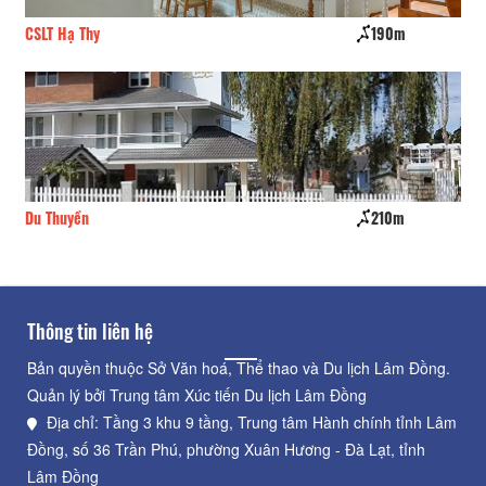
CSLT Hạ Thy
190m
Si
Du Thuyền
210m
33 
Thông tin liên hệ
Bản quyền thuộc Sở Văn hoá, Thể thao và Du lịch Lâm Đồng.
Quản lý bởi Trung tâm Xúc tiến Du lịch Lâm Đồng
Địa chỉ: Tầng 3 khu 9 tầng, Trung tâm Hành chính tỉnh Lâm
Đồng, số 36 Trần Phú, phường Xuân Hương - Đà Lạt, tỉnh
Lâm Đồng