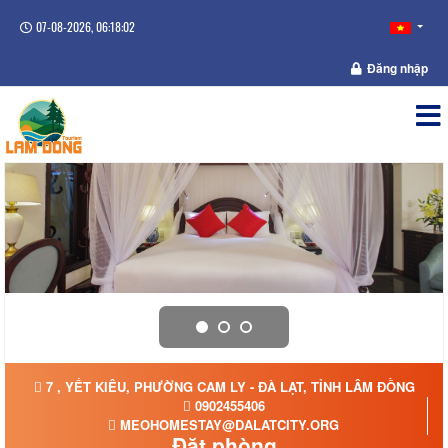
07-08-2026, 06:18:03
Đăng nhập
7 , YẾT KIÊU, PHƯỜNG CAM LY - ĐÀ LẠT, TỈNH LÂM ĐỒNG
0902455406
MEOHOMESTAY@DALATCITY.ORG
Đặt phòng