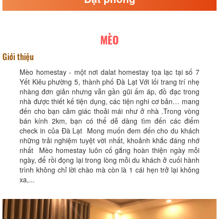
MÈO
Giới thiệu
Mèo homestay - một nơi dalat homestay tọa lạc tại số 7
Yết Kiêu phường 5, thành phố Đà Lạt Với lối trang trí nhẹ
nhàng đơn giản nhưng vẫn gần gũi ấm áp, đồ đạc trong
nhà được thiết kế tiện dụng, các tiện nghi cơ bản… mang
đến cho bạn cảm giác thoải mái như ở nhà .Trong vòng
bán kính 2km, bạn có thể dễ dàng tìm đến các điểm
check in của Đà Lạt Mong muốn đem đến cho du khách
những trải nghiệm tuyệt vời nhất, khoảnh khắc đáng nhớ
nhất Mèo homestay luôn cố gắng hoàn thiện ngày mỗi
ngày, để rồi đọng lại trong lòng mỗi du khách ở cuối hành
trình không chỉ lời chào mà còn là 1 cái hẹn trở lại không
xa,...