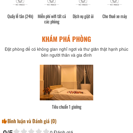
Quầy lễ tân (24h)
Miễn phí wifi tất cả
Dịch vụ giặt ủi
Cho thuê xe máy
các phòng
KHÁM PHÁ PHÒNG
Đặt phòng để có không gian nghỉ ngơi và thư giãn thật hạnh phúc
bên người thân và gia đình
Tiêu chuẩn 1 giường
Bình luận và Đánh giá (
0
)
0
/5
0
Đánh giá