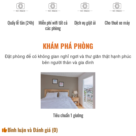
Quầy lễ tân (24h)
Miễn phí wifi tất cả
Dịch vụ giặt ủi
Cho thuê xe máy
các phòng
KHÁM PHÁ PHÒNG
Đặt phòng để có không gian nghỉ ngơi và thư giãn thật hạnh phúc
bên người thân và gia đình
Tiêu chuẩn 1 giường
Bình luận và Đánh giá (
0
)