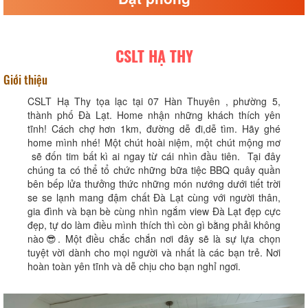
CSLT HẠ THY
Giới thiệu
CSLT Hạ Thy tọa lạc tại 07 Hàn Thuyên , phường 5,
thành phố Đà Lạt. Home nhận những khách thích yên
tĩnh! Cách chợ hơn 1km, đường dễ đi,dễ tìm. Hãy ghé
home mình nhé! Một chút hoài niệm, một chút mộng mơ
sẽ đốn tim bất kì ai ngay từ cái nhìn đầu tiên. Tại đây
chúng ta có thể tổ chức những bữa tiệc BBQ quây quần
bên bếp lửa thưởng thức những món nướng dưới tiết trời
se se lạnh mang đậm chất Đà Lạt cùng với người thân,
gia đình và bạn bè cùng nhìn ngắm view Đà Lạt đẹp cực
đẹp, tự do làm điều mình thích thì còn gì bằng phải không
nào😎. Một điều chắc chắn nơi đây sẽ là sự lựa chọn
tuyệt vời dành cho mọi người và nhất là các bạn trẻ. Nơi
hoàn toàn yên tĩnh và dễ chịu cho bạn nghỉ ngơi.