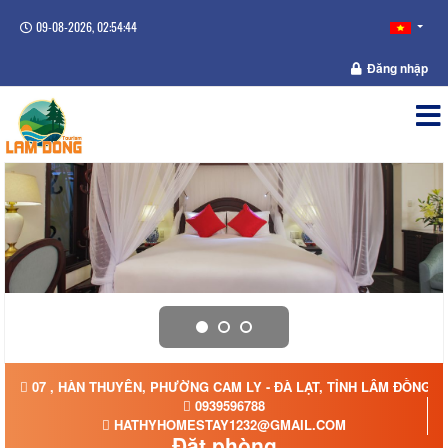
09-08-2026, 02:54:44
Đăng nhập
07 , HÀN THUYÊN, PHƯỜNG CAM LY - ĐÀ LẠT, TỈNH LÂM ĐỒNG
0939596788
HATHYHOMESTAY1232@GMAIL.COM
Đặt phòng