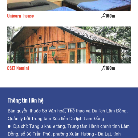
Unicorn house
160m
Vư
CSLT Nomini
160m
Ro
Thông tin liên hệ
Bản quyền thuộc Sở Văn hoá, Thể thao và Du lịch Lâm Đồng.
Quản lý bởi Trung tâm Xúc tiến Du lịch Lâm Đồng
Địa chỉ: Tầng 3 khu 9 tầng, Trung tâm Hành chính tỉnh Lâm
Đồng, số 36 Trần Phú, phường Xuân Hương - Đà Lạt, tỉnh