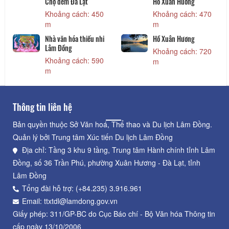
Chợ đêm Đà Lạt
Hồ Xuân Hương
Khoảng cách: 450
Khoảng cách: 470
m
m
Nhà văn hóa thiếu nhi
Hồ Xuân Hương
Lâm Đồng
Khoảng cách: 720
Khoảng cách: 590
m
m
Thông tin liên hệ
Bản quyền thuộc Sở Văn hoá, Thể thao và Du lịch Lâm Đồng.
Quản lý bởi Trung tâm Xúc tiến Du lịch Lâm Đồng
Địa chỉ: Tầng 3 khu 9 tầng, Trung tâm Hành chính tỉnh Lâm
Đồng, số 36 Trần Phú, phường Xuân Hương - Đà Lạt, tỉnh
Lâm Đồng
Tổng đài hỗ trợ: (+84.235) 3.916.961
Email: ttxtdl@lamdong.gov.vn
Giấy phép: 311/GP-BC do Cục Báo chí - Bộ Văn hóa Thông tin
cấp ngày 13/10/2006