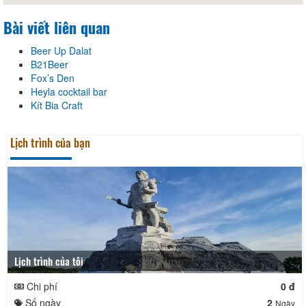
Bài viết liên quan
Beer Up Dalat
B21Beer
Fox’s Den
Heyla cocktail bar
Kít Bia Craft
Lịch trình của bạn
Lịch trình của tôi
Chi phí
0 đ
Số ngày
2
Ngày