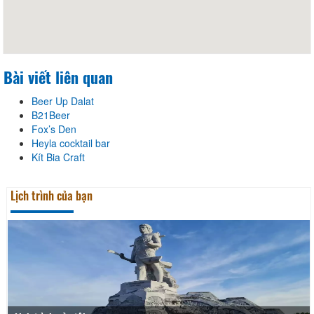
Bài viết liên quan
Beer Up Dalat
B21Beer
Fox’s Den
Heyla cocktail bar
Kít Bia Craft
Lịch trình của bạn