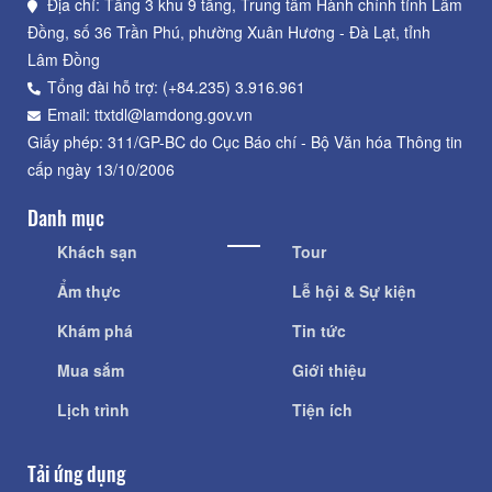
Địa chỉ: Tầng 3 khu 9 tầng, Trung tâm Hành chính tỉnh Lâm
Đồng, số 36 Trần Phú, phường Xuân Hương - Đà Lạt, tỉnh
Lâm Đồng
Tổng đài hỗ trợ: (+84.235) 3.916.961
Email: ttxtdl@lamdong.gov.vn
Giấy phép: 311/GP-BC do Cục Báo chí - Bộ Văn hóa Thông tin
cấp ngày 13/10/2006
Danh mục
Khách sạn
Tour
Ẩm thực
Lễ hội & Sự kiện
Khám phá
Tin tức
Mua sắm
Giới thiệu
Lịch trình
Tiện ích
Tải ứng dụng