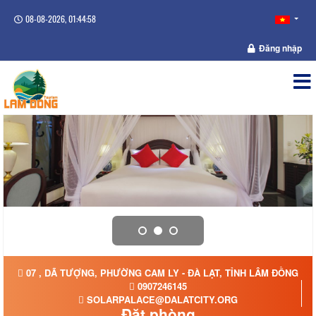
08-08-2026, 01:44:58
Đăng nhập
07 , DÃ TƯỢNG, PHƯỜNG CAM LY - ĐÀ LẠT, TỈNH LÂM ĐỒNG
0907246145
SOLARPALACE@DALATCITY.ORG
Đặt phòng