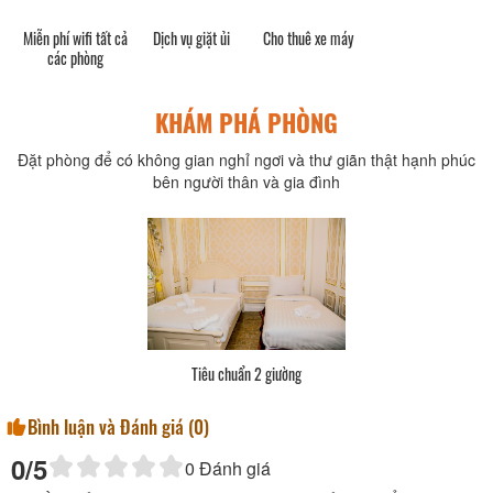
Miễn phí wifi tất cả
Dịch vụ giặt ủi
Cho thuê xe máy
các phòng
KHÁM PHÁ PHÒNG
Đặt phòng để có không gian nghỉ ngơi và thư giãn thật hạnh phúc
bên người thân và gia đình
Tiêu chuẩn 2 giường
Bình luận và Đánh giá (
0
)
0
/5
0
Đánh giá