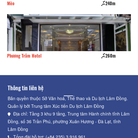
Mèo
240m
Ph
Phương Trâm Hotel
260m
Ph
Thông tin liên hệ
Bản quyền thuộc Sở Văn hoá, Thể thao và Du lịch Lâm Đồng.
Quản lý bởi Trung tâm Xúc tiến Du lịch Lâm Đồng
Địa chỉ: Tầng 3 khu 9 tầng, Trung tâm Hành chính tỉnh Lâm
Đồng, số 36 Trần Phú, phường Xuân Hương - Đà Lạt, tỉnh
Lâm Đồng
Tổng đài hỗ trợ: (+84.235) 3.916.961