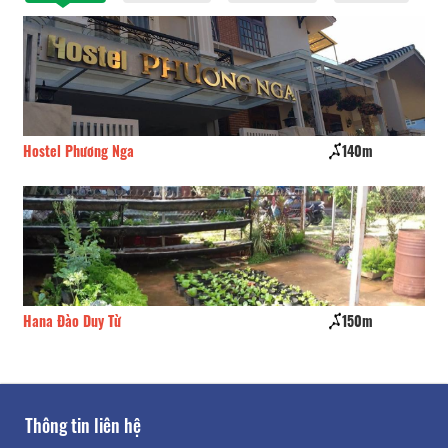
Hostel Phương Nga
140m
DA
Hana Đào Duy Từ
150m
CSL
Thông tin liên hệ