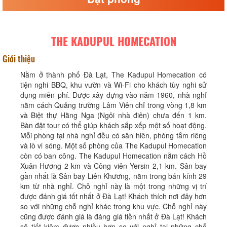
THE KADUPUL HOMECATION
Giới thiệu
Nằm ở thành phố Đà Lạt, The Kadupul Homecation có
tiện nghi BBQ, khu vườn và Wi-Fi cho khách tùy nghi sử
dụng miễn phí. Được xây dựng vào năm 1960, nhà nghỉ
nằm cách Quảng trường Lâm Viên chỉ trong vòng 1,8 km
và Biệt thự Hằng Nga (Ngôi nhà điên) chưa đến 1 km.
Bàn đặt tour có thể giúp khách sắp xếp một số hoạt động.
Mỗi phòng tại nhà nghỉ đều có sân hiên, phòng tắm riêng
và lò vi sóng. Một số phòng của The Kadupul Homecation
còn có ban công. The Kadupul Homecation nằm cách Hồ
Xuân Hương 2 km và Công viên Yersin 2,1 km. Sân bay
gần nhất là Sân bay Liên Khương, nằm trong bán kính 29
km từ nhà nghỉ. Chỗ nghỉ này là một trong những vị trí
được đánh giá tốt nhất ở Đà Lạt! Khách thích nơi đây hơn
so với những chỗ nghỉ khác trong khu vực. Chỗ nghỉ này
cũng được đánh giá là đáng giá tiền nhất ở Đà Lạt! Khách
sẽ tiết kiệm được nhiều hơn so với nghỉ tại những chỗ