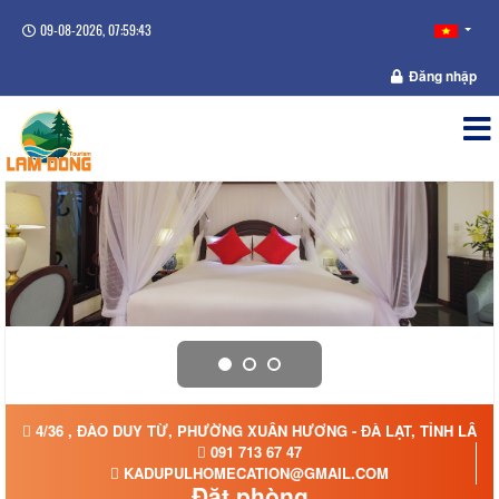
09-08-2026, 07:59:43
Đăng nhập
4/36 , ĐÀO DUY TỪ, PHƯỜNG XUÂN HƯƠNG - ĐÀ LẠT, TỈNH LÂM
091 713 67 47
KADUPULHOMECATION@GMAIL.COM
Đặt phòng