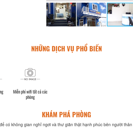
NHỮNG DỊCH VỤ PHỔ BIẾN
ộng
Miễn phí wifi tất cả các
phòng
KHÁM PHÁ PHÒNG
để có không gian nghỉ ngơi và thư giãn thật hạnh phúc bên người thân 