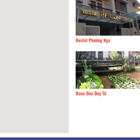
 house
130m
Hostel Phương Nga
rời cười
140m
Hana Đào Duy Từ