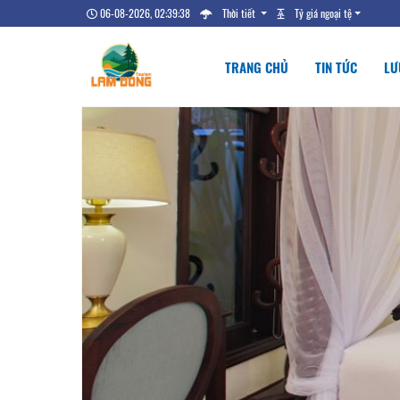
06-08-2026, 02:39:38
Thời tiết
Tỷ giá ngoại tệ
TRANG CHỦ
TIN TỨC
LƯ