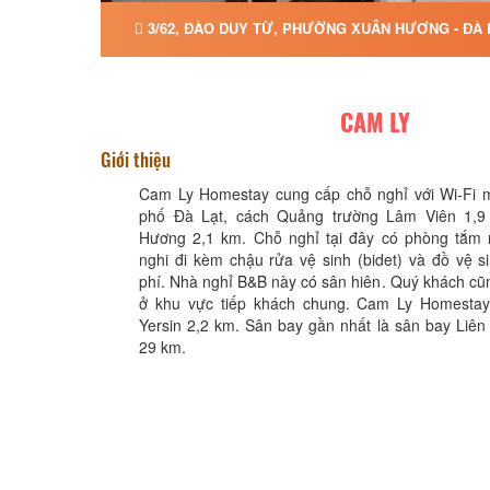
3/62, ĐÀO DUY TỪ, PHƯỜNG XUÂN HƯƠNG - ĐÀ 
CAM LY
Giới thiệu
Cam Ly Homestay cung cấp chỗ nghỉ với Wi-Fi mi
phố Đà Lạt, cách Quảng trường Lâm Viên 1,
Hương 2,1 km. Chỗ nghỉ tại đây có phòng tắm r
nghi đi kèm chậu rửa vệ sinh (bidet) và đồ vệ 
phí. Nhà nghỉ B&B này có sân hiên. Quý khách cũn
ở khu vực tiếp khách chung. Cam Ly Homestay
Yersin 2,2 km. Sân bay gần nhất là sân bay Liê
29 km.