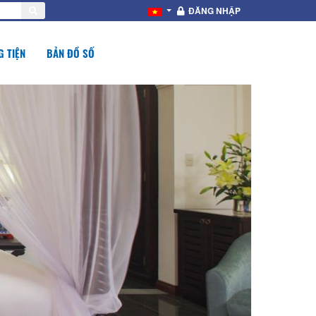
ĐĂNG NHẬP
 TIỆN
BẢN ĐỒ SỐ