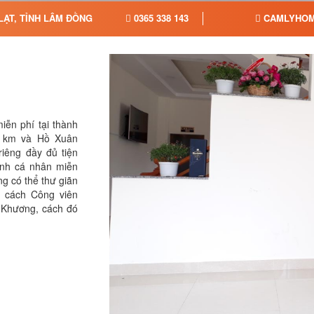
LẠT, TỈNH LÂM ĐỒNG
0365 338 143
CAMLYHOM
ễn phí tại thành
9 km và Hồ Xuân
iêng đầy đủ tiện
sinh cá nhân miễn
g có thể thư giãn
 cách Công viên
n Khương, cách đó