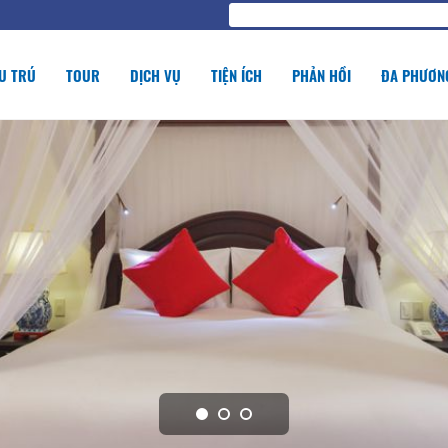
U TRÚ
TOUR
DỊCH VỤ
TIỆN ÍCH
PHẢN HỒI
ĐA PHƯƠNG