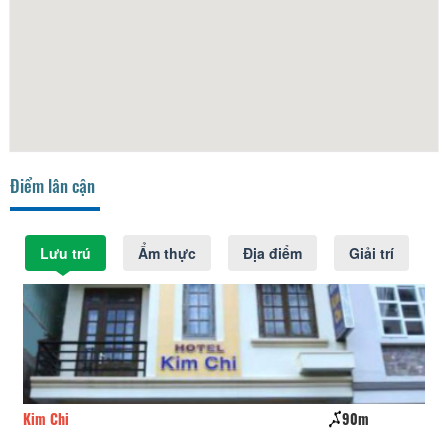
Điểm lân cận
Lưu trú
Ẩm thực
Địa điểm
Giải trí
Kim Chi
90m
Sa