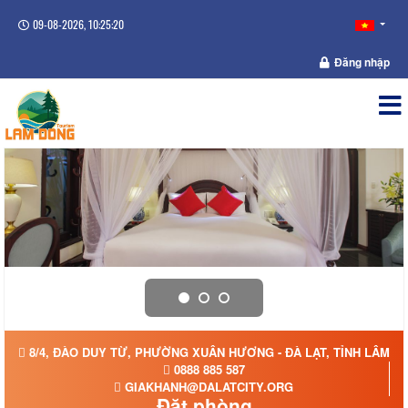
09-08-2026, 10:25:21
Đăng nhập
8/4, ĐÀO DUY TỪ, PHƯỜNG XUÂN HƯƠNG - ĐÀ LẠT, TỈNH LÂM Đ
0888 885 587
GIAKHANH@DALATCITY.ORG
Đặt phòng