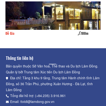
Đỗ Gia
100m
DA
Thông tin liên hệ
Bản quyền thuộc Sở Văn hoá, Thể thao và Du lịch Lâm Đồng.
Quản lý bởi Trung tâm Xúc tiến Du lịch Lâm Đồng
Địa chỉ: Tầng 3 khu 9 tầng, Trung tâm Hành chính tỉnh Lâm
Đồng, số 36 Trần Phú, phường Xuân Hương - Đà Lạt, tỉnh
Lâm Đồng
Tổng đài hỗ trợ: (+84.235) 3.916.961
Email: ttxtdl@lamdong.gov.vn