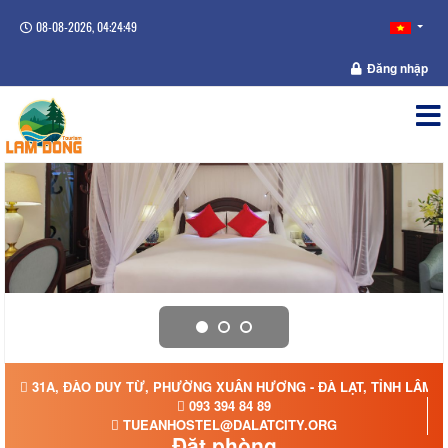
08-08-2026, 04:24:49
Đăng nhập
31A, ĐÀO DUY TỪ, PHƯỜNG XUÂN HƯƠNG - ĐÀ LẠT, TỈNH LÂM 
093 394 84 89
TUEANHOSTEL@DALATCITY.ORG
Đặt phòng