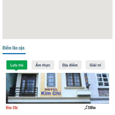
Điểm lân cận
Lưu trú
Ẩm thực
Địa điểm
Giải trí
Kim Chi
130m
Th