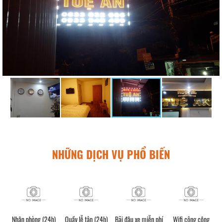
NHỮNG DỊCH VỤ PHỔ BIẾN
Nhận phòng (24h)
Quầy lễ tân (24h)
Bãi đậu xe miễn phí
Wifi công cộng