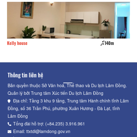
Kelly house
140m
Đỗ
Thông tin liên hệ
Bản quyền thuộc Sở Văn hoá, Thể thao và Du lịch Lâm Đồng.
Quản lý bởi Trung tâm Xúc tiến Du lịch Lâm Đồng
Địa chỉ: Tầng 3 khu 9 tầng, Trung tâm Hành chính tỉnh Lâm
Đồng, số 36 Trần Phú, phường Xuân Hương - Đà Lạt, tỉnh
Lâm Đồng
Tổng đài hỗ trợ: (+84.235) 3.916.961
Email: ttxtdl@lamdong.gov.vn