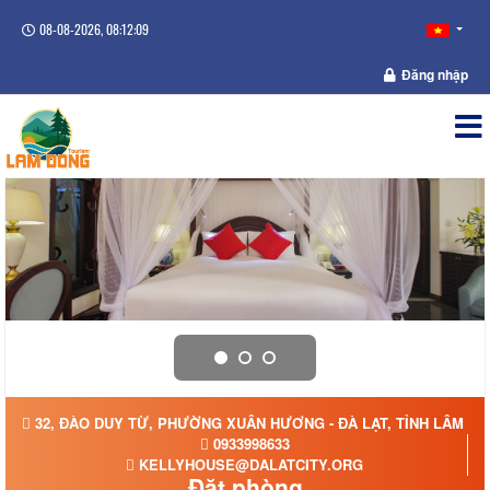
08-08-2026, 08:12:10
Đăng nhập
32, ĐÀO DUY TỪ, PHƯỜNG XUÂN HƯƠNG - ĐÀ LẠT, TỈNH LÂM Đ
0933998633
KELLYHOUSE@DALATCITY.ORG
Đặt phòng