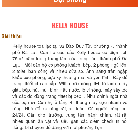
KELLY HOUSE
Giới thiệu
Kelly house tọa lạc tại 32 Đào Duy Từ, phường 4, thành
phố Đà Lạt. Căn hộ cao cấp Kelly house có diện tích
75m2 nằm trong trung tâm của trung tâm thành phố Đà
Lạt. Mỗi căn hộ có phòng khách, bếp, 2 phòng ngủ lớn,
2 tolet, ban công và nhiều cửa sổ. Ánh sáng tràn ngập
khắp các phòng, cực kỳ thoáng mát và yên tĩnh Đầy đủ
trang thiết bị cao cấp: Wifi, nước nóng, tivi, tủ lạnh, máy
giặt, bếp, hút mùi, bình nấu nước, lò vi sóng, máy sấy tóc
và các đồ dùng trang thiết bị bếp... Như chính ngôi nhà
của bạn 🏡 Căn hộ ở tầng 4 thang máy cực nhanh và
rộng. Nhà để xe rộng rãi, an toàn. Có người trông coi
24/24. Gần chợ, trường, trung tâm hành chính, rất rất
nhiều quán ăn vặt và siêu gần các điểm check in nổi
tiếng. Di chuyển dễ dàng với mọi phương tiện