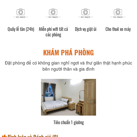
Quầy lễ tân (24h)
Miễn phí wifi tất cả
Dịch vụ giặt ủi
Cho thuê xe máy
các phòng
KHÁM PHÁ PHÒNG
Đặt phòng để có không gian nghỉ ngơi và thư giãn thật hạnh phúc
bên người thân và gia đình
Tiêu chuẩn 1 giường
Bình luận và Đánh giá (
0
)