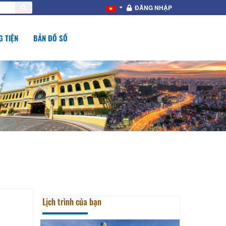
ĐĂNG NHẬP
 TIỆN
BẢN ĐỒ SỐ
Lịch trình của bạn