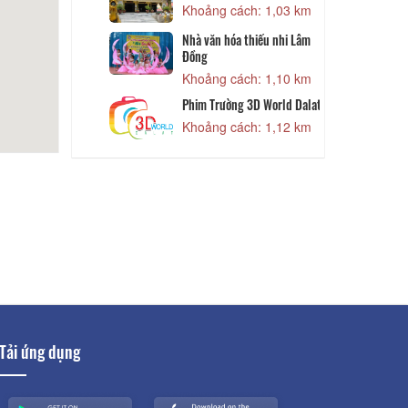
 760 m
Khoảng cách: 1,03 km
Nhà văn hóa thiếu nhi Lâm
o
Đồng
 920 m
Khoảng cách: 1,10 km
H
Phim Trường 3D World Dalat
 970 m
Khoảng cách: 1,12 km
Tải ứng dụng