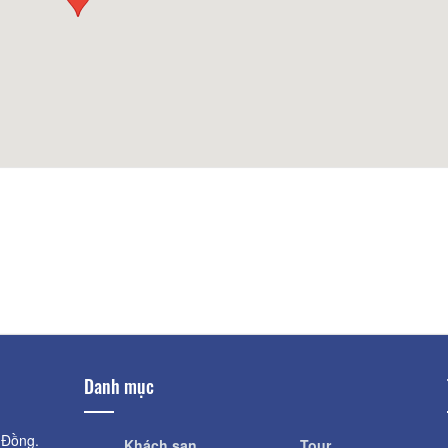
Khoảng cách:
Khoảng cách: 390 m
Nhà thờ Domaine De Marie
Nhà thờ Donbosc
Khoảng cách: 490 m
Khoảng cách:
Nhà thờ Domaine De Marie
Chợ đêm Đà Lạt
Khoảng cách: 490 m
Khoảng cách:
Danh mục
 Đồng.
Khách sạn
Tour