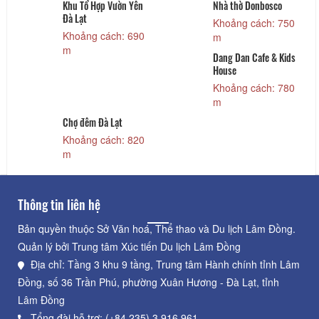
Khu Tổ Hợp Vườn Yên
Nhà thờ Donbosco
Đà Lạt
Khoảng cách: 750
Khoảng cách: 690
m
m
Dang Dan Cafe & Kids
House
Khoảng cách: 780
m
Chợ đêm Đà Lạt
Khoảng cách: 820
m
Thông tin liên hệ
Bản quyền thuộc Sở Văn hoá, Thể thao và Du lịch Lâm Đồng.
Quản lý bởi Trung tâm Xúc tiến Du lịch Lâm Đồng
Địa chỉ: Tầng 3 khu 9 tầng, Trung tâm Hành chính tỉnh Lâm
Đồng, số 36 Trần Phú, phường Xuân Hương - Đà Lạt, tỉnh
Lâm Đồng
Tổng đài hỗ trợ: (+84.235) 3.916.961