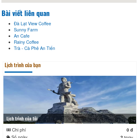
Bài viết liên quan
Đà Lạt View Coffee
Sunny Farm
An Cafe
Rainy Coffee
Trà - Cà Phê An Tiến
Lịch trình của bạn
Lịch trình của tôi
Chi phí
0 đ
Số ngày
2
Ngày