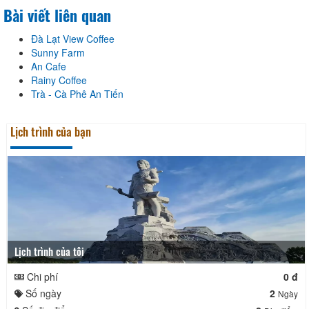
Bài viết liên quan
Đà Lạt View Coffee
Sunny Farm
An Cafe
Rainy Coffee
Trà - Cà Phê An Tiến
Lịch trình của bạn
Lịch trình của tôi
Chi phí
0 đ
Số ngày
2
Ngày