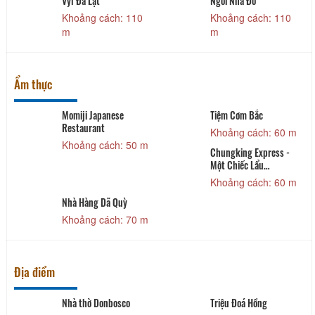
Vyl Đà Lạt
Ngôi Nhà Đỏ
Khoảng cách: 110
Khoảng cách: 110
m
m
Ẩm thực
Momiji Japanese
Tiệm Cơm Bắc
Restaurant
Khoảng cách: 60 m
Khoảng cách: 50 m
Chungking Express -
Một Chiếc Lẩu
HongKong
Khoảng cách: 60 m
Nhà Hàng Dã Quỳ
Khoảng cách: 70 m
Địa điểm
Nhà thờ Donbosco
Triệu Đoá Hồng