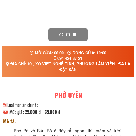
MỞ CỬA: 06:00 -
ĐÓNG CỬA: 19:00
094 424 87 21
ĐỊA CHỈ: 10 , XÔ VIẾT NGHỆ TĨNH, PHƯỜNG LÂM VIÊN - ĐÀ LẠT,
ĐẶT BÀN
PHỞ UYÊN
Loại món ăn chính:
Mức giá :
25.000 đ - 35.000 đ
Mô tả:
Phở Bò và Bún Bò ở đây rất ngon, thịt mềm và tươi.