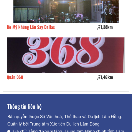
Bò Mỹ Nhúng Lẩu Say Dallas
1,38km
Qu
Quán 368
1,46km
Bá
Thông tin liên hệ
Bản quyền thuộc Sở Văn hoá, Thể thao và Du lịch Lâm Đồng.
Quản lý bởi Trung tâm Xúc tiến Du lịch Lâm Đồng
Địa chỉ: Tầng 3 khu 9 tầng, Trung tâm Hành chính tỉnh Lâm