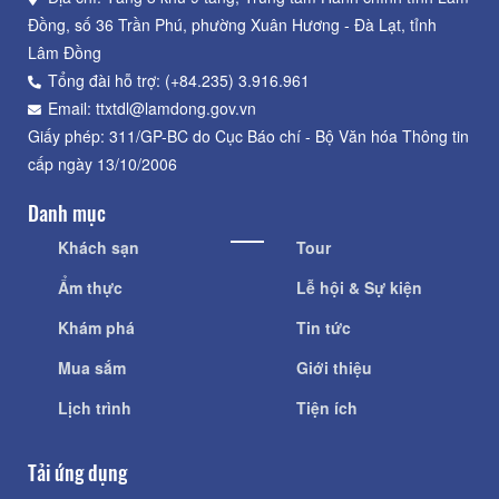
Đồng, số 36 Trần Phú, phường Xuân Hương - Đà Lạt, tỉnh
Lâm Đồng
Tổng đài hỗ trợ: (+84.235) 3.916.961
Email: ttxtdl@lamdong.gov.vn
Giấy phép: 311/GP-BC do Cục Báo chí - Bộ Văn hóa Thông tin
cấp ngày 13/10/2006
Danh mục
Khách sạn
Tour
Ẩm thực
Lễ hội & Sự kiện
Khám phá
Tin tức
Mua sắm
Giới thiệu
Lịch trình
Tiện ích
Tải ứng dụng