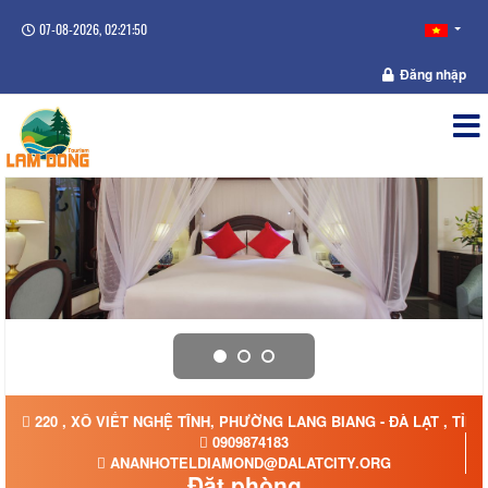
07-08-2026, 02:21:51
Đăng nhập
220 , XÔ VIẾT NGHỆ TĨNH, PHƯỜNG LANG BIANG - ĐÀ LẠT , TỈN
0909874183
ANANHOTELDIAMOND@DALATCITY.ORG
Đặt phòng