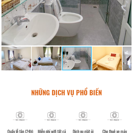
NHỮNG DỊCH VỤ PHỔ BIẾN
Quầy lễ tân (24h)
Miễn phí wifi tất cả
Dịch vụ giặt ủi
Cho thuê xe máy