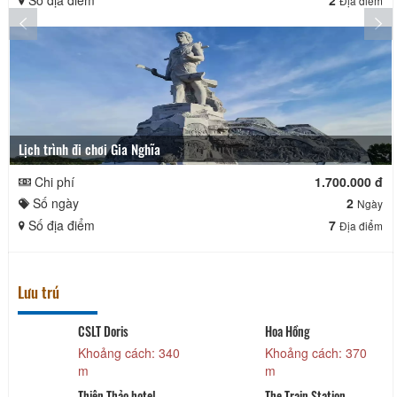
Số địa điểm
2
Địa điểm
Lịch trình đi chơi Gia Nghĩa
Chi phí
1.700.000 đ
Số ngày
2
Ngày
Số địa điểm
7
Địa điểm
Lưu trú
CSLT Doris
Hoa Hồng
Khoảng cách: 340
Khoảng cách: 370
m
m
Thiên Thảo hotel
The Train Station