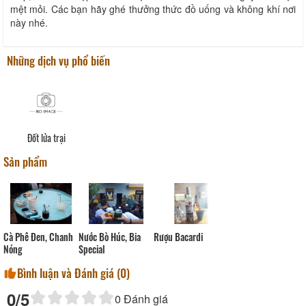
mệt mỏi. Các bạn hãy ghé thưởng thức đồ uống và không khí nơi
này nhé.
Những dịch vụ phổ biến
Đốt lửa trại
Sản phẩm
Cà Phê Đen, Chanh
Nước Bò Húc, Bia
Rượu Bacardi
Nóng
Special
Bình luận và Đánh giá (
0
)
0
/5
0
Đánh giá