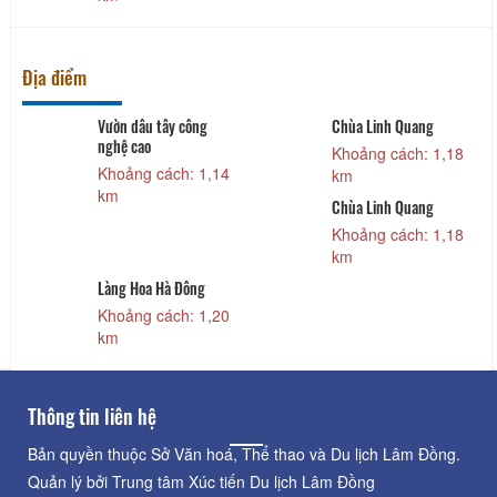
Địa điểm
&
Vườn dâu tây công
Chùa Linh Quang
nghệ cao
Khoảng cách: 1,18
Khoảng cách: 1,14
km
km
Chùa Linh Quang
Khoảng cách: 1,18
km
Làng Hoa Hà Đông
Khoảng cách: 1,20
km
Thông tin liên hệ
Bản quyền thuộc Sở Văn hoá, Thể thao và Du lịch Lâm Đồng.
Quản lý bởi Trung tâm Xúc tiến Du lịch Lâm Đồng