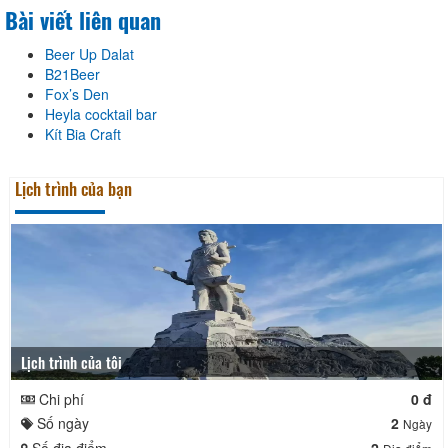
Bài viết liên quan
Beer Up Dalat
B21Beer
Fox’s Den
Heyla cocktail bar
Kít Bia Craft
Lịch trình của bạn
Lịch trình của tôi
Chi phí
0 đ
Số ngày
2
Ngày