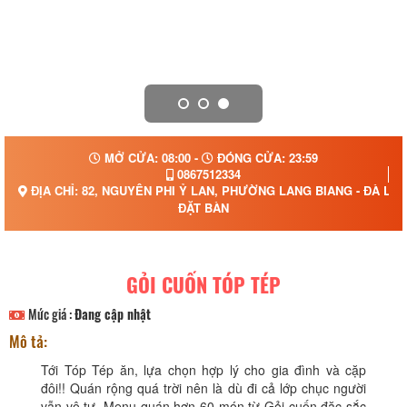
MỞ CỬA: 08:00 -
ĐÓNG CỬA: 23:59
0867512334
ĐỊA CHỈ: 82, NGUYÊN PHI Ỷ LAN, PHƯỜNG LANG BIANG - ĐÀ LẠT
ĐẶT BÀN
GỎI CUỐN TÓP TÉP
Mức giá :
Đang cập nhật
Mô tả:
Tới Tóp Tép ăn, lựa chọn hợp lý cho gia đình và cặp
đôi!! Quán rộng quá trời nên là dù đi cả lớp chục người
vẫn vô tư. Menu quán hơn 60 món từ Gỏi cuốn đặc sắc