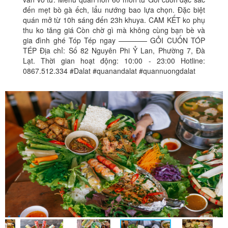
đến mẹt bò gà ếch, lẩu nướng bao lựa chọn. Đặc biệt
quán mở từ 10h sáng đến 23h khuya. CAM KẾT ko phụ
thu ko tăng giá Còn chờ gì mà không cùng bạn bè và
gia đình ghé Tóp Tép ngay ———— GỎI CUỐN TÓP
TÉP Địa chỉ: Số 82 Nguyên Phi Ỷ Lan, Phường 7, Đà
Lạt. Thời gian hoạt động: 10:00 - 23:00 Hotline:
0867.512.334 #Dalat #quanandalat #quannuongdalat