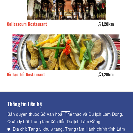
Collesseum Restaurant
1,20km
Ẩm
Bò Lạc Lối Restaurant
1,28km
Qu
Thông tin liên hệ
Bản quyền thuộc Sở Văn hoá, Thể thao và Du lịch Lâm Đồng.
Quản lý bởi Trung tâm Xúc tiến Du lịch Lâm Đồng
Địa chỉ: Tầng 3 khu 9 tầng, Trung tâm Hành chính tỉnh Lâm