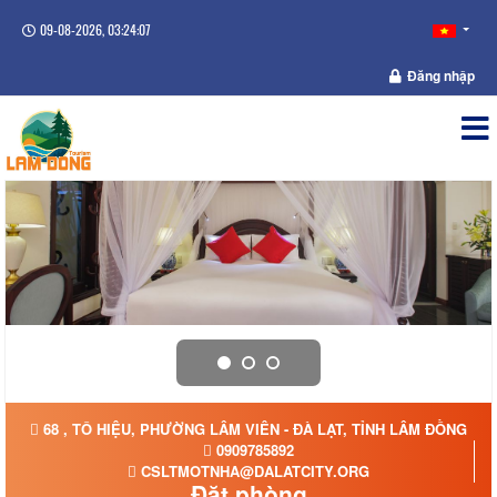
09-08-2026, 03:24:08
Đăng nhập
68 , TÔ HIỆU, PHƯỜNG LÂM VIÊN - ĐÀ LẠT, TỈNH LÂM ĐỒNG
0909785892
CSLTMOTNHA@DALATCITY.ORG
Đặt phòng