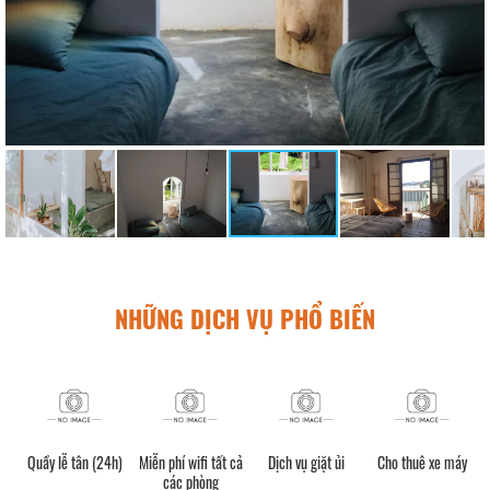
NHỮNG DỊCH VỤ PHỔ BIẾN
Quầy lễ tân (24h)
Miễn phí wifi tất cả
Dịch vụ giặt ủi
Cho thuê xe máy
các phòng