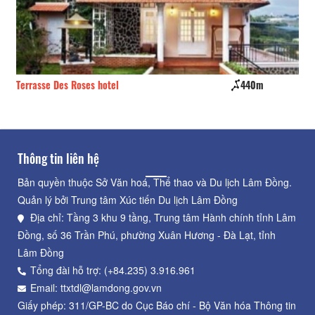
Terrasse Des Roses hotel
440m
Nh
Thông tin liên hệ
Bản quyền thuộc Sở Văn hoá, Thể thao và Du lịch Lâm Đồng.
Quản lý bởi Trung tâm Xúc tiến Du lịch Lâm Đồng
Địa chỉ: Tầng 3 khu 9 tầng, Trung tâm Hành chính tỉnh Lâm
Đồng, số 36 Trần Phú, phường Xuân Hương - Đà Lạt, tỉnh
Lâm Đồng
Tổng đài hỗ trợ: (+84.235) 3.916.961
Email: ttxtdl@lamdong.gov.vn
Giấy phép: 311/GP-BC do Cục Báo chí - Bộ Văn hóa Thông tin