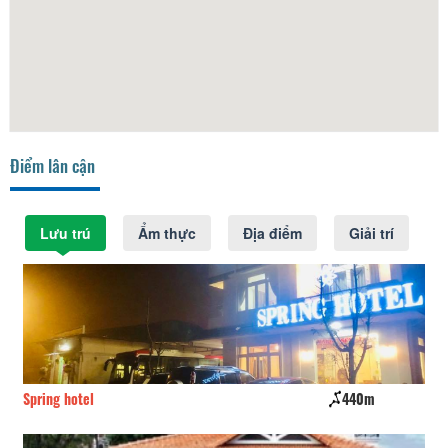
Điểm lân cận
Lưu trú
Ẩm thực
Địa điểm
Giải trí
Spring hotel
440m
Ho