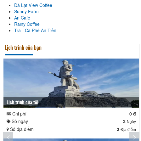
Đà Lạt View Coffee
Sunny Farm
An Cafe
Rainy Coffee
Trà - Cà Phê An Tiến
Lịch trình của bạn
Lịch trình của tôi
Chi phí
0 đ
Số ngày
2
Ngày
Số địa điểm
2
Địa điểm