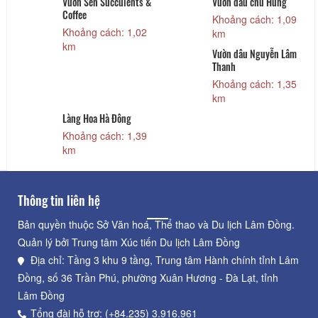
Vườn Sen Succulents &
Vườn dâu chú Hùng
Coffee
Khoảng cách: 1,09
Khoảng cách: 1,02
km
km
Vườn dâu Nguyễn Lâm
Thanh
Khoảng cách: 1,35
km
Làng Hoa Hà Đông
Khoảng cách: 1,39
km
Thông tin liên hệ
Bản quyền thuộc Sở Văn hoá, Thể thao và Du lịch Lâm Đồng.
Quản lý bởi Trung tâm Xúc tiến Du lịch Lâm Đồng
Địa chỉ: Tầng 3 khu 9 tầng, Trung tâm Hành chính tỉnh Lâm
Đồng, số 36 Trần Phú, phường Xuân Hương - Đà Lạt, tỉnh
Lâm Đồng
Tổng đài hỗ trợ: (+84.235) 3.916.961