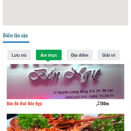
Điểm lân cận
Lưu trú
Ẩm thực
Địa điểm
Giải trí
Bún Bò Huế Bến Ngự
150m
Qu