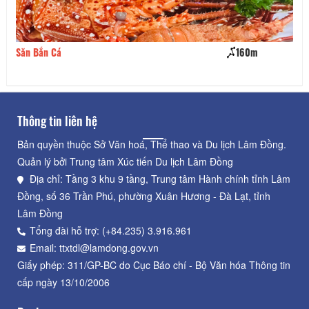
Săn Bắn Cá
160m
Th
Thông tin liên hệ
Bản quyền thuộc Sở Văn hoá, Thể thao và Du lịch Lâm Đồng.
Quản lý bởi Trung tâm Xúc tiến Du lịch Lâm Đồng
Địa chỉ: Tầng 3 khu 9 tầng, Trung tâm Hành chính tỉnh Lâm
Đồng, số 36 Trần Phú, phường Xuân Hương - Đà Lạt, tỉnh
Lâm Đồng
Tổng đài hỗ trợ: (+84.235) 3.916.961
Email: ttxtdl@lamdong.gov.vn
Giấy phép: 311/GP-BC do Cục Báo chí - Bộ Văn hóa Thông tin
cấp ngày 13/10/2006