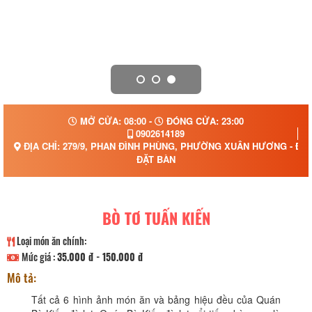
MỞ CỬA: 08:00 -
ĐÓNG CỬA: 23:00
0902614189
ĐỊA CHỈ: 279/9, PHAN ĐÌNH PHÙNG, PHƯỜNG XUÂN HƯƠNG - ĐÀ 
ĐẶT BÀN
BÒ TƠ TUẤN KIẾN
Loại món ăn chính:
Mức giá :
35.000 đ - 150.000 đ
Mô tả:
Tất cả 6 hình ảnh món ăn và bảng hiệu đều của Quán