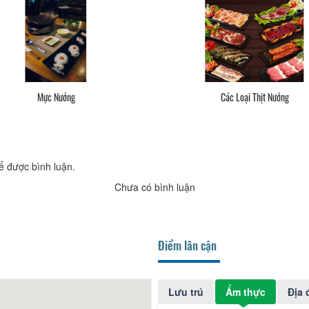
Các Loại Dimsum
ể được bình luận.
Chưa có bình luận
Điểm lân cận
Lưu trú
Ẩm thực
Địa 