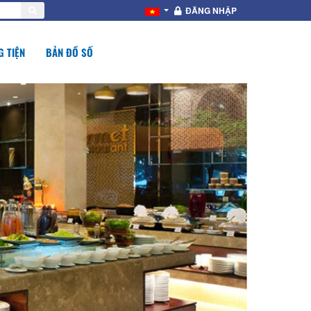
ĐĂNG NHẬP
 TIỆN
BẢN ĐỒ SỐ