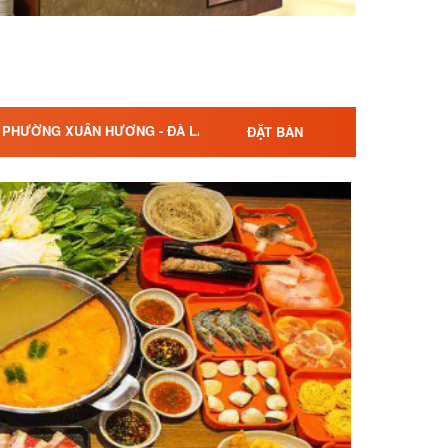
G, PHƯỜNG XUÂN HƯƠNG - ĐÀ LẠT, TỈNH LÂM ĐỒNG
ĐẶT BÀN