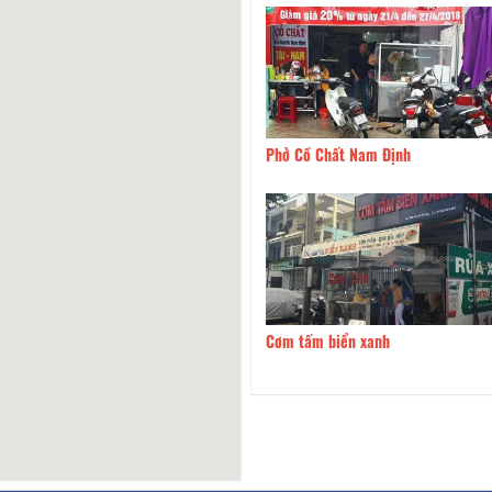
0m
Phở Cồ Chất Nam Định
190m
Nhất Nướng BBQ
0m
Cơm tấm biển xanh
220m
Bánh Xèo Cô Bình