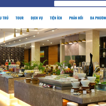
U TRÚ
TOUR
DỊCH VỤ
TIỆN ÍCH
PHẢN HỒI
ĐA PHƯƠNG