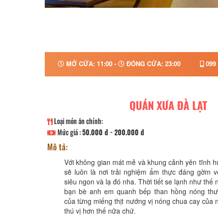
MỞ CỬA: 11:00 -
ĐÓNG CỬA: 23:00
099 
QUÁN XƯA ĐÀ LẠT
Loại món ăn chính:
Mức giá :
50.000 đ - 200.000 đ
Mô tả:
Với không gian mát mẻ và khung cảnh yên tĩnh 
sẽ luôn là nơi trải nghiệm ẩm thực đáng gờm 
siêu ngon và lạ đó nha. Thời tiết se lạnh như thế
bạn bè anh em quanh bếp than hồng nóng thư
của từng miếng thịt nướng vị nóng chua cay của 
thú vị hơn thế nữa chứ.