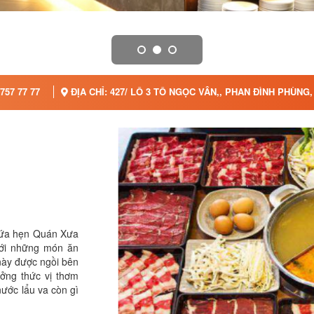
757 77 77
ĐỊA CHỈ: 427/ LÔ 3 TÔ NGỌC VÂN,, PHAN ĐÌNH PHÙN
hứa hẹn Quán Xưa
với những món ăn
 này được ngồi bên
ởng thức vị thơm
nước lẩu va còn gì