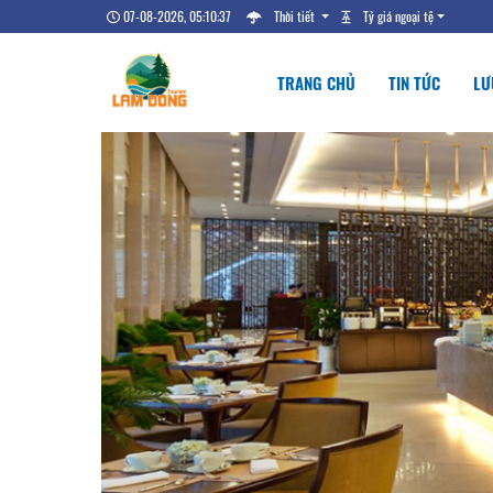
07-08-2026, 05:10:38
Thời tiết
Tỷ giá ngoại tệ
TRANG CHỦ
TIN TỨC
LƯ