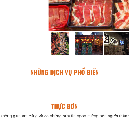
NHỮNG DỊCH VỤ PHỔ BIẾN
THỰC ĐƠN
không gian ấm cúng và có những bữa ăn ngon miệng bên người thân v