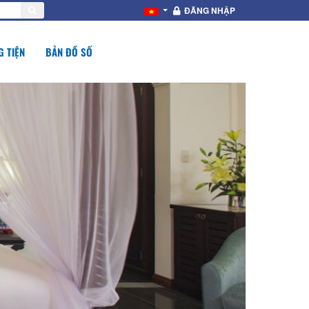
ĐĂNG NHẬP
 TIỆN
BẢN ĐỒ SỐ