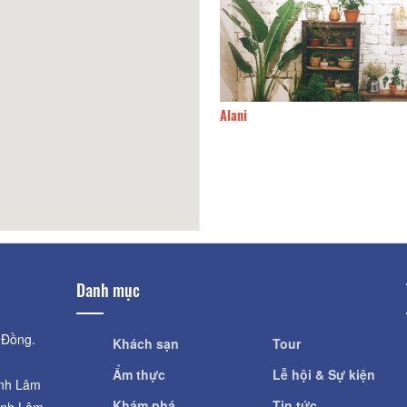
 sạn Cà phê Liên Hiệp
150m
Alani
Danh mục
 Đồng.
Khách sạn
Tour
Ẩm thực
Lễ hội & Sự kiện
ỉnh Lâm
Khám phá
Tin tức