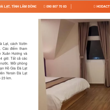
À LẠT, TỈNH LÂM ĐỒNG
090 807 70 83
HODACT
Đà Lạt, cách Vườn
í. Các điểm tham
Hồ Xuân Hương và
4 giờ. Tất cả các
 nước. Mỗi phòng
sạn Hồ Gia Đà Lạt
iên Yersin Đà Lạt
ó 23 km.