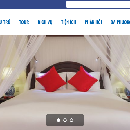
U TRÚ
TOUR
DỊCH VỤ
TIỆN ÍCH
PHẢN HỒI
ĐA PHƯƠNG