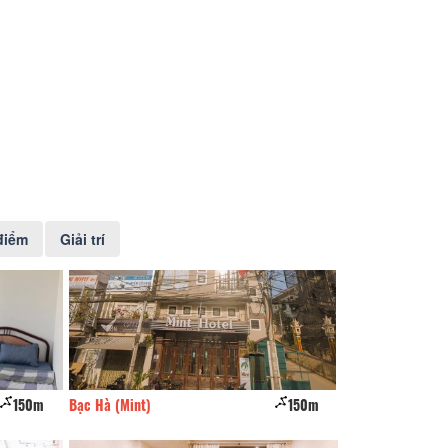
điểm
Giải trí
150m
Bạc Hà (Mint)
150m
Khách sạn Duy Vi