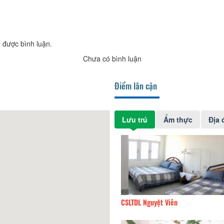
 được bình luận.
Chưa có bình luận
Điểm lân cận
Lưu trú
Ẩm thực
Địa 
của Bờm
130m
CSLTDL Nguyệt Viên