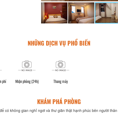
NHỮNG DỊCH VỤ PHỔ BIẾN
n phí
Nhận phòng (24h)
Thang máy
KHÁM PHÁ PHÒNG
để có không gian nghỉ ngơi và thư giãn thật hạnh phúc bên người thân 