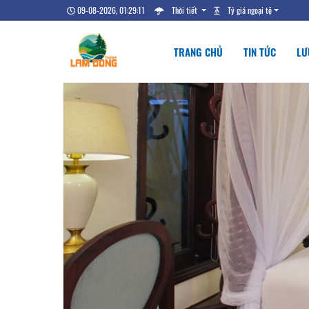
09-08-2026, 01:29:12
Thời tiết
Tỷ giá ngoại tệ
TRANG CHỦ
TIN TỨC
LƯ