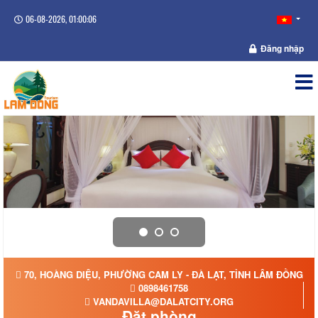
06-08-2026, 01:00:06
Đăng nhập
70, HOÀNG DIỆU, PHƯỜNG CAM LY - ĐÀ LẠT, TỈNH LÂM ĐỒNG
0898461758
VANDAVILLA@DALATCITY.ORG
Đặt phòng