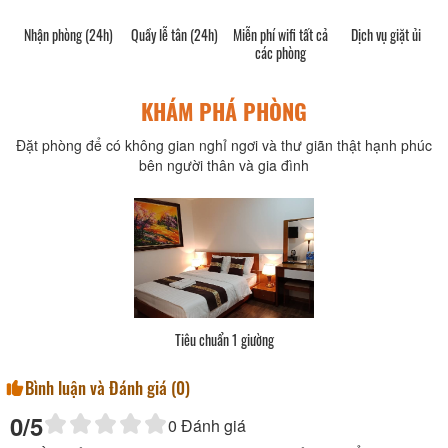
Nhận phòng (24h)
Quầy lễ tân (24h)
Miễn phí wifi tất cả
Dịch vụ giặt ủi
các phòng
KHÁM PHÁ PHÒNG
Đặt phòng để có không gian nghỉ ngơi và thư giãn thật hạnh phúc
bên người thân và gia đình
Tiêu chuẩn 1 giường
Bình luận và Đánh giá (
0
)
0
/5
0
Đánh giá