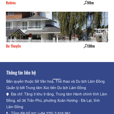
Robins
90m
Kh
Du Thuyền
130m
VF
Thông tin liên hệ
Bản quyền thuộc Sở Văn hoá, Thể thao và Du lịch Lâm Đồng.
Quản lý bởi Trung tâm Xúc tiến Du lịch Lâm Đồng
Địa chỉ: Tầng 3 khu 9 tầng, Trung tâm Hành chính tỉnh Lâm
Đồng, số 36 Trần Phú, phường Xuân Hương - Đà Lạt, tỉnh
Lâm Đồng
Tổng đài hỗ trợ: (+84.235) 3.916.961