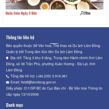
Quán Cơm Ngày 3 Bữa
170m
Bá
Thông tin liên hệ
Bản quyền thuộc Sở Văn hoá, Thể thao và Du lịch Lâm Đồng.
Quản lý bởi Trung tâm Xúc tiến Du lịch Lâm Đồng
Địa chỉ: Tầng 3 khu 9 tầng, Trung tâm Hành chính tỉnh Lâm
Đồng, số 36 Trần Phú, phường Xuân Hương - Đà Lạt, tỉnh
Lâm Đồng
Tổng đài hỗ trợ: (+84.235) 3.916.961
Email: ttxtdl@lamdong.gov.vn
Giấy phép: 311/GP-BC do Cục Báo chí - Bộ Văn hóa Thông tin
cấp ngày 13/10/2006
Danh mục