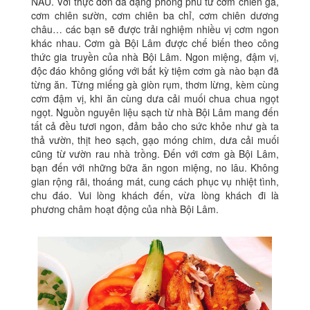
NẤU. Với thực đơn đa dạng phong phú từ cơm chiên gà,
cơm chiên sườn, cơm chiên ba chỉ, cơm chiên dương
châu… các bạn sẽ được trải nghiệm nhiều vị cơm ngon
khác nhau. Cơm gà Bội Lâm được chế biến theo công
thức gia truyền của nhà Bội Lâm. Ngon miệng, đậm vị,
độc đáo không giống với bất kỳ tiệm cơm gà nào bạn đã
từng ăn. Từng miếng gà giòn rụm, thơm lừng, kèm cùng
cơm đậm vị, khi ăn cùng dưa cải muối chua chua ngọt
ngọt. Nguồn nguyên liệu sạch từ nhà Bội Lâm mang đến
tất cả đều tươi ngon, đảm bảo cho sức khỏe như gà ta
thả vườn, thịt heo sạch, gạo móng chim, dưa cải muối
cũng từ vườn rau nhà trồng. Đến với cơm gà Bội Lâm,
bạn đến với những bữa ăn ngon miệng, no lâu. Không
gian rộng rãi, thoáng mát, cung cách phục vụ nhiệt tình,
chu đáo. Vui lòng khách đến, vừa lòng khách đi là
phương châm hoạt động của nhà Bội Lâm.