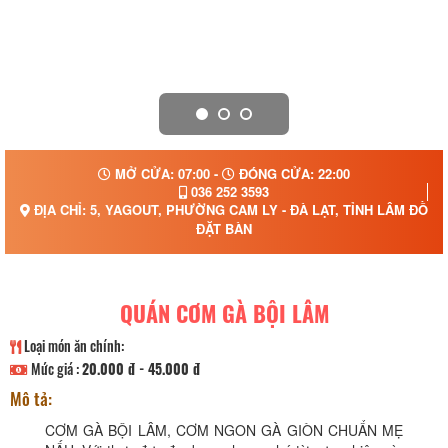
MỞ CỬA: 07:00 -
ĐÓNG CỬA: 22:00
036 252 3593
ĐỊA CHỈ: 5, YAGOUT, PHƯỜNG CAM LY - ĐÀ LẠT, TỈNH LÂM ĐỒNG
ĐẶT BÀN
QUÁN CƠM GÀ BỘI LÂM
Loại món ăn chính:
Mức giá :
20.000 đ - 45.000 đ
Mô tả:
CƠM GÀ BỘI LÂM, CƠM NGON GÀ GIÒN CHUẨN MẸ