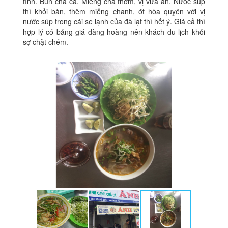
tình. Bún chả cá. Miếng chả thơm, vị vừa ăn. Nước súp
thì khỏi bàn, thêm miếng chanh, ớt hòa quỵên với vị
nước súp trong cái se lạnh của đà lạt thì hết ý. Giá cả thì
hợp lý có bảng giá đàng hoàng nên khách du lịch khỏi
sợ chặt chém.