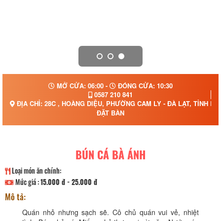
MỞ CỬA: 06:00 -
ĐÓNG CỬA: 10:30
0587 210 841
ĐỊA CHỈ: 28C , HOÀNG DIỆU, PHƯỜNG CAM LY - ĐÀ LẠT, TỈNH L
ĐẶT BÀN
BÚN CÁ BÀ ÁNH
Loại món ăn chính:
Mức giá :
15.000 đ - 25.000 đ
Mô tả:
Quán nhỏ nhưng sạch sẽ. Cô chủ quán vui vẻ, nhiệt