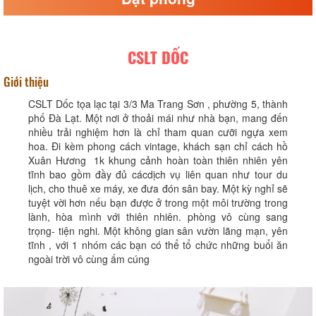
CSLT DỐC
Giới thiệu
CSLT Dốc tọa lạc tại 3/3 Ma Trang Sơn , phường 5, thành
phố Đà Lạt. Một nơi ở thoải mái như nhà bạn, mang đến
nhiều trải nghiệm hơn là chỉ tham quan cưỡi ngựa xem
hoa. Đi kèm phong cách vintage, khách sạn chỉ cách hồ
Xuân Hương 1k khung cảnh hoàn toàn thiên nhiên yên
tĩnh bao gồm đầy đủ cácdịch vụ liên quan như tour du
lịch, cho thuê xe máy, xe đưa đón sân bay. Một kỳ nghỉ sẽ
tuyệt vời hơn nếu bạn được ở trong một môi trường trong
lành, hòa mình với thiên nhiên. phòng vô cùng sang
trọng- tiện nghi. Một không gian sân vườn lãng mạn, yên
tĩnh , với 1 nhóm các bạn có thể tổ chức những buổi ăn
ngoài trời vô cùng ấm cúng