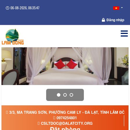
06-08-2026, 06:35:48
Đăng nhập
3/3, MA TRANG SƠN, PHƯỜNG CAM LY - ĐÀ LẠT, TỈNH LÂM ĐỒN
0974254801
CSLTDOC@DALATCITY.ORG
Đặt phòng