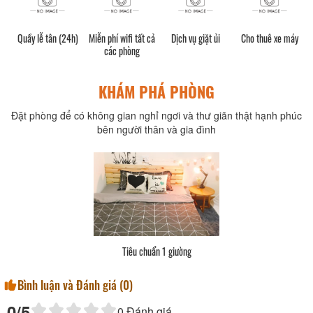
Quầy lễ tân (24h)
Miễn phí wifi tất cả
Dịch vụ giặt ủi
Cho thuê xe máy
các phòng
KHÁM PHÁ PHÒNG
Đặt phòng để có không gian nghỉ ngơi và thư giãn thật hạnh phúc
bên người thân và gia đình
Tiêu chuẩn 1 giường
Bình luận và Đánh giá (
0
)
0
/5
0
Đánh giá