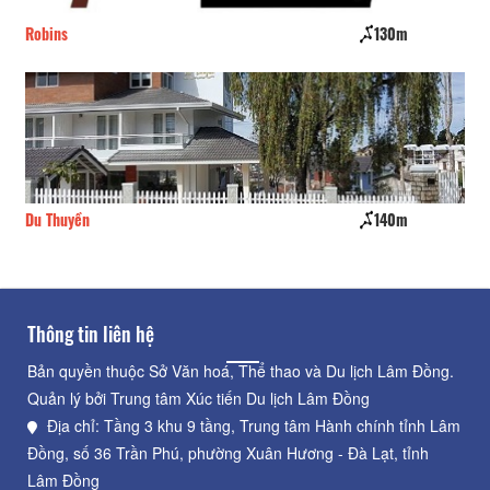
Robins
130m
Kh
Du Thuyền
140m
VF
Thông tin liên hệ
Bản quyền thuộc Sở Văn hoá, Thể thao và Du lịch Lâm Đồng.
Quản lý bởi Trung tâm Xúc tiến Du lịch Lâm Đồng
Địa chỉ: Tầng 3 khu 9 tầng, Trung tâm Hành chính tỉnh Lâm
Đồng, số 36 Trần Phú, phường Xuân Hương - Đà Lạt, tỉnh
Lâm Đồng