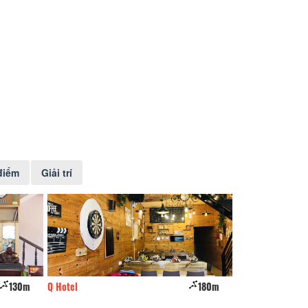
điểm
Giải trí
130m
Q Hotel
180m
CSLT Hàn Việt