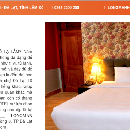
- ĐÀ LẠT, TỈNH LÂM ĐỒNG
0263 2200 200
LONGMANH
Ó LẠ LẮM? Nằm
 phòng đa dạng để
hư ti vi, tủ lạnh,
ều mới và đầy đủ để
ạn là đến đại học
ch chợ Đà Lạt 10
tiếng khác. Giúp
am quan khác mà
sạn còn có thang
HOTEL sự lựa chọn
ng cho dịp lễ tại
 𝐋𝐎𝐍𝐆𝐌𝐀𝐍
Phường 8, TP Đà Lạt
.com