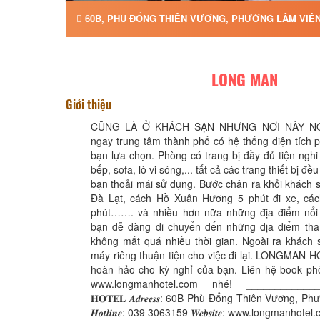
60B, PHÙ ĐỔNG THIÊN VƯƠNG, PHƯỜNG LÂM VIÊN 
LONG MAN
Giới thiệu
CŨNG LÀ Ở KHÁCH SẠN NHƯNG NƠI NÀY N
ngay trung tâm thành phố có hệ thống diện tích
bạn lựa chọn. Phòng có trang bị đầy đủ tiện nghi n
bếp, sofa, lò vi sóng,... tất cả các trang thiết bị đ
bạn thoải mái sử dụng. Bước chân ra khỏi khách s
Đà Lạt, cách Hồ Xuân Hương 5 phút đi xe, cá
phút……. và nhiều hơn nữa những địa điểm nổi 
bạn dễ dàng di chuyển đến những địa điểm th
không mất quá nhiều thời gian. Ngoài ra khách 
máy riêng thuận tiện cho việc đi lại. LONGMAN 
hoàn hảo cho kỳ nghỉ của bạn. Liên hệ book phò
www.longmanhotel.com nhé! _______________
𝐇𝐎𝐓𝐄𝐋 𝑨𝒅𝒓𝒆𝒆𝒔𝒔: 60B Phù Đổng Thiên Vương, 
𝑯𝒐𝒕𝒍𝒊𝒏𝒆: 039 3063159 𝑾𝒆𝒃𝒔𝒊𝒕𝒆: www.longmanhotel