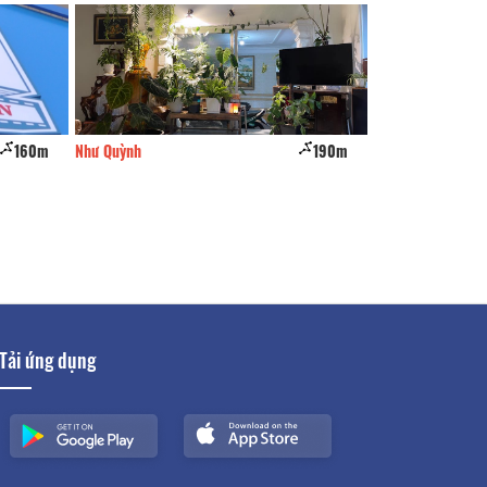
160m
Như Quỳnh
190m
An An
Tải ứng dụng