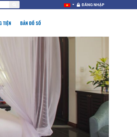
ĐĂNG NHẬP
 TIỆN
BẢN ĐỒ SỐ