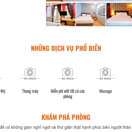
NHỮNG DỊCH VỤ PHỔ BIẾN
24h)
Thang máy
Miễn phí wifi tất cả các
Massage
phòng
KHÁM PHÁ PHÒNG
để có không gian nghỉ ngơi và thư giãn thật hạnh phúc bên người thân 