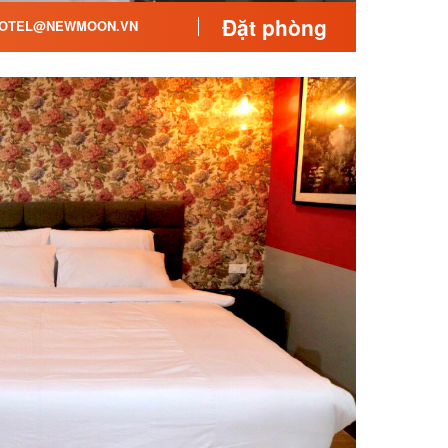
Đặt phòng
OTEL@NEWMOON.VN