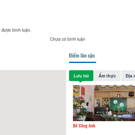
 được bình luận.
Chưa có bình luận
Điểm lân cận
Lưu trú
Ẩm thực
Địa 
Việt hotel
80m
Bồ Công Anh