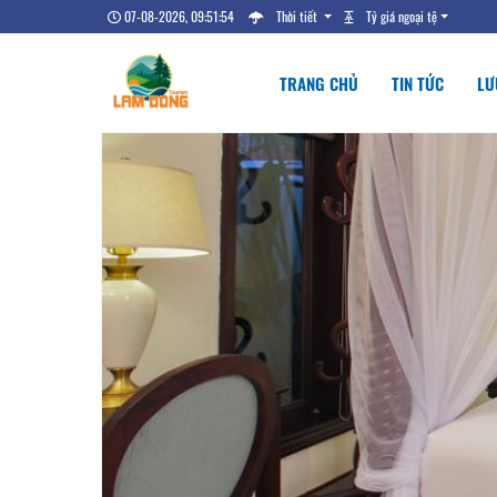
07-08-2026, 09:51:55
Thời tiết
Tỷ giá ngoại tệ
TRANG CHỦ
TIN TỨC
LƯ