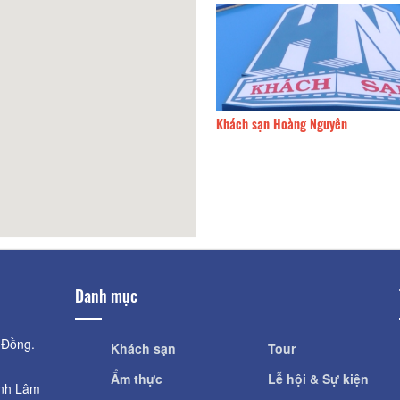
Lan
110m
Khách sạn Hoàng Nguyên
Danh mục
 Đồng.
Khách sạn
Tour
Ẩm thực
Lễ hội & Sự kiện
ỉnh Lâm