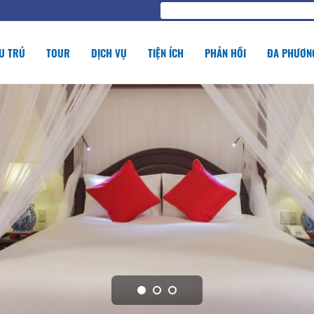
U TRÚ
TOUR
DỊCH VỤ
TIỆN ÍCH
PHẢN HỒI
ĐA PHƯƠNG