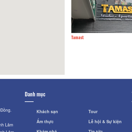
mast
110m
Khách sạn Hoa Anh Đào
Danh mục
 Đồng.
Khách sạn
Tour
Ẩm thực
Lễ hội & Sự kiện
ỉnh Lâm
Khám phá
Tin tức