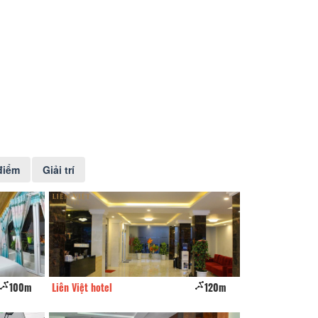
điểm
Giải trí
120m
CSLT Spider
160m
Long Man