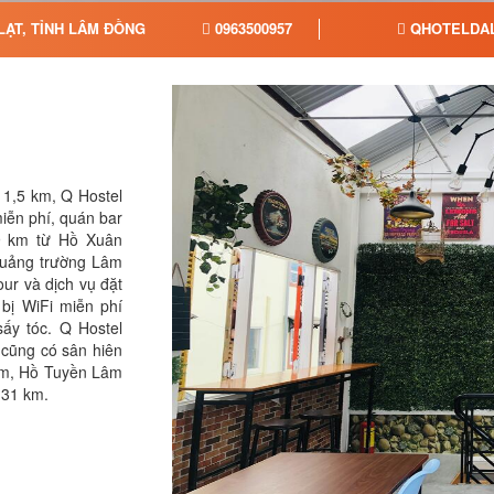
LẠT, TỈNH LÂM ĐỒNG
0963500957
QHOTELDAL
 1,5 km, Q Hostel
iễn phí, quán bar
9 km từ Hồ Xuân
Quảng trường Lâm
ur và dịch vụ đặt
 bị WiFi miễn phí
ấy tóc. Q Hostel
 cũng có sân hiên
km, Hồ Tuyền Lâm
 31 km.