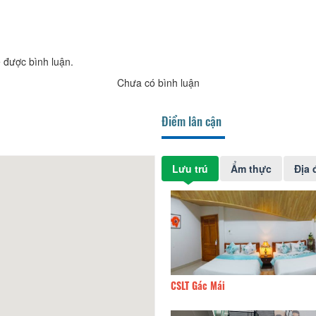
 được bình luận.
Chưa có bình luận
Điểm lân cận
Lưu trú
Ẩm thực
Địa 
LT Gác Mái
100m
Liên Việt hotel