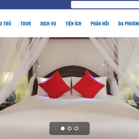
U TRÚ
TOUR
DỊCH VỤ
TIỆN ÍCH
PHẢN HỒI
ĐA PHƯƠNG