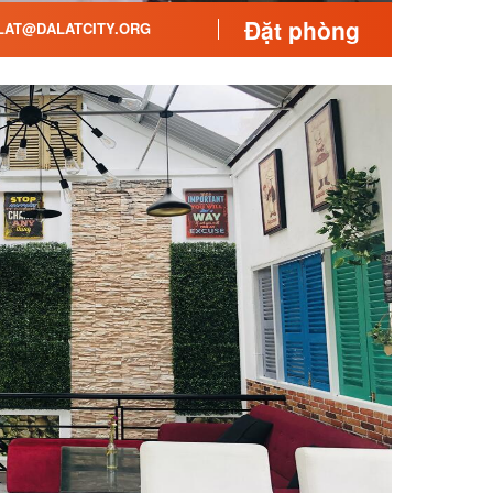
Đặt phòng
AT@DALATCITY.ORG