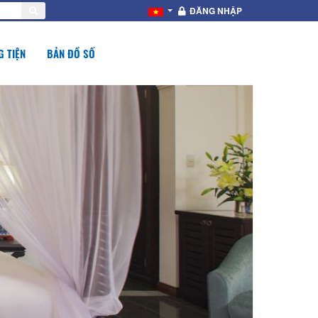
ĐĂNG NHẬP
 TIỆN
BẢN ĐỒ SỐ