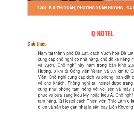
304, BÙI THỊ XUÂN, PHƯỜNG XUÂN HƯƠNG - ĐÀ 
Q HOTEL
Giới thiệu
Nằm tại thành phố Đà Lạt, cách Vườn hoa Đà Lạt
cung cấp chỗ nghỉ có nhà hàng, chỗ đỗ xe riêng m
và vườn. Chỗ nghỉ này nằm trong bán kính 2,
Hương, 3 km từ Công viên Yersin và 3,1 km từ 
Viên. Chỗ nghỉ cung cấp dịch vụ phòng, bàn đặt to
vé cho khách. Phòng nghỉ tại hostel được trang
cũng như phòng tắm riêng với vòi sen và máy s
phục vụ bữa sáng kiểu Mỹ hoặc kiểu Á. Chỗ nghỉ
tắm nắng. Q Hostel cách Thiền viện Trúc Lâm 8 
8 km và sân bay gần nhất là sân bay Liên Khương