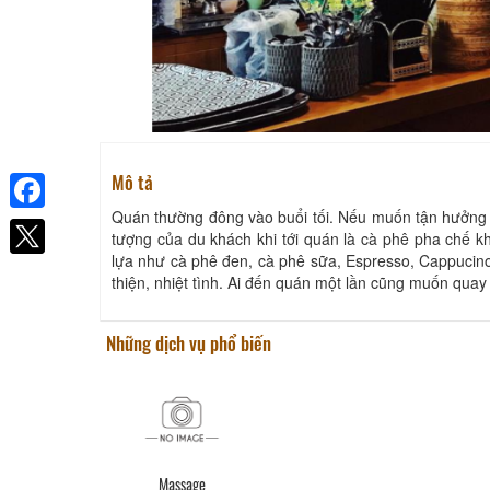
Mô tả
Quán thường đông vào buổi tối. Nếu muốn tận hưởng m
Facebook
tượng của du khách khi tới quán là cà phê pha chế k
lựa như cà phê đen, cà phê sữa, Espresso, Cappucin
thiện, nhiệt tình. Ai đến quán một lần cũng muốn quay 
Những dịch vụ phổ biến
Massage