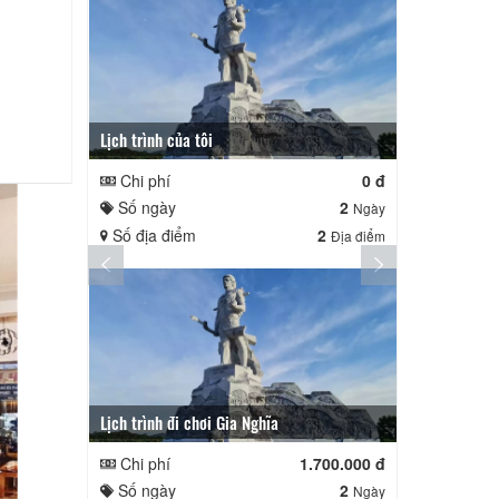
Lịch trình của tôi
Lịch trình củ
Chi phí
0 đ
Chi phí
Số ngày
2
Số ngày
Ngày
Số địa điểm
2
Số địa điể
Địa điểm
Lịch trình đi chơi Gia Nghĩa
Quê Hương
Chi phí
1.700.000 đ
Chi phí
Số ngày
2
Số ngày
Ngày