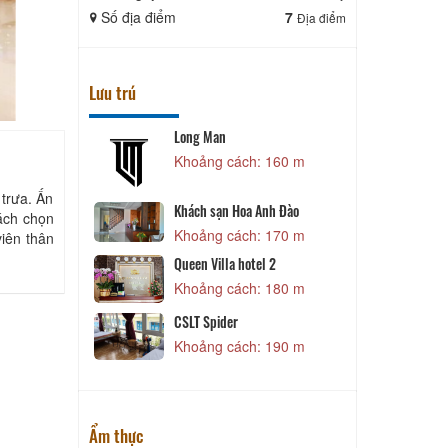
Số địa điểm
7
Số địa điể
Địa điểm
Lưu trú
Long Man
M
 90 m
Khoảng cách: 160 m
 trưa. Ấn
Khách sạn Hoa Anh Đào
 90 m
ách chọn
Khoảng cách: 170 m
iên thân
 Nguyên
Queen Villa hotel 2
 100 m
Khoảng cách: 180 m
CSLT Spider
 130 m
P
Khoảng cách: 190 m
Ẩm thực