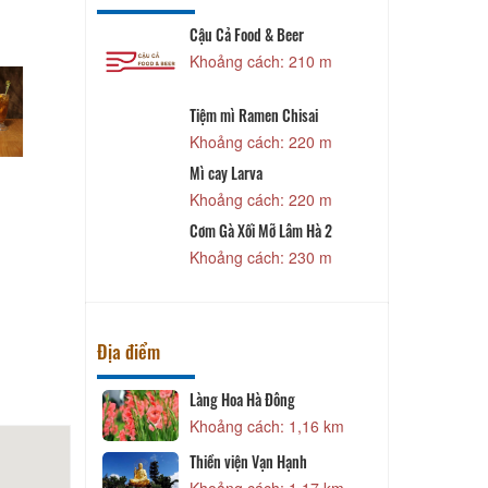
 Long
Cậu Cả Food & Beer
P
 90 m
Khoảng cách: 210 m
Tiệm mì Ramen Chisai
 130 m
Khoảng cách: 220 m
Mì cay Larva
 160 m
Khoảng cách: 220 m
C
u - Korea
Cơm Gà Xối Mỡ Lâm Hà 2
Khoảng cách: 230 m
 170 m
Địa điểm
phố
Làng Hoa Hà Đông
Đ
1,05 km
Khoảng cách: 1,16 km
phố
Thiền viện Vạn Hạnh
T
1,05 km
Khoảng cách: 1,17 km