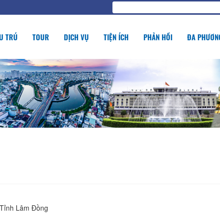
U TRÚ
TOUR
DỊCH VỤ
TIỆN ÍCH
PHẢN HỒI
ĐA PHƯƠNG
 Tỉnh Lâm Đồng