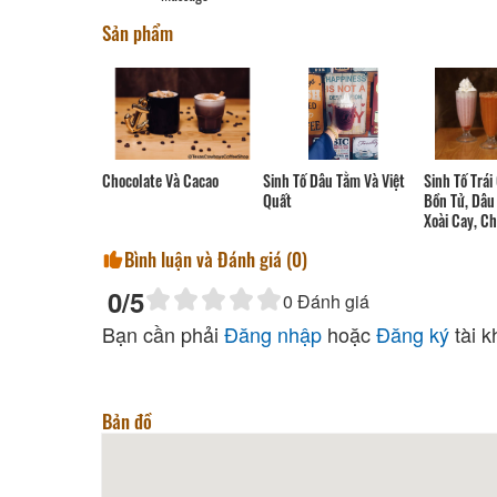
Sản phẩm
Chocolate Và Cacao
Sinh Tố Dâu Tằm Và Việt
Sinh Tố Trái
Quất
Bồn Tử, Dâu
Xoài Cay, C
Bình luận và Đánh giá (
0
)
0
/5
0
Đánh giá
Bạn cần phải
Đăng nhập
hoặc
Đăng ký
tài k
Bản đồ