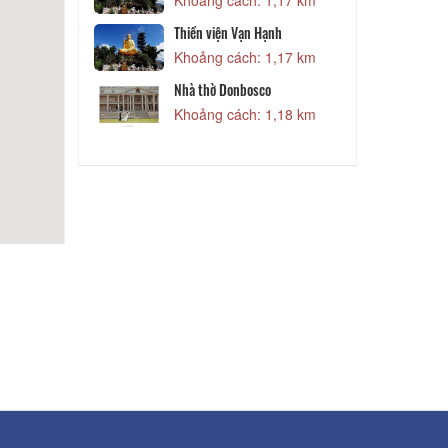
 Đà Lạt
Thiền viện Vạn Hạnh
1,12 km
Khoảng cách: 1,17 km
N
Nhà thờ Donbosco
ẦN THƯƠNG
 TGROUP
Khoảng cách: 1,18 km
1,15 km