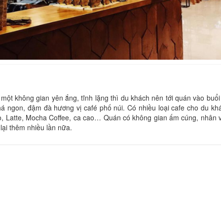
Q Hotel
Tamast
Khoảng cách: 30 m
Khoảng cách:
Liên Việt hotel
ột không gian yên ắng, tĩnh lặng thì du khách nên tới quán vào buổi
Như Quỳnh
Khoảng cách:
há ngon, đậm đà hương vị café phố núi. Có nhiều loại cafe cho du kh
Khoảng cách: 30 m
o, Latte, Mocha Coffee, ca cao… Quán có không gian ấm cúng, nhân v
Khách sạn Hoàng
lại thêm nhiều lần nữa.
Hoa Lan
Khoảng cách:
Khoảng cách: 70 m
CSLT Gác Mái
Bồ Công Anh
Khoảng cách:
Khoảng cách: 80 m