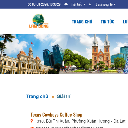
06-08-2026, 10:30:29
Thời tiết
Tỷ giá ngoại tệ
TRANG CHỦ
TIN TỨC
LƯ
Trang chủ
Giải trí
Texas Cowboys Coffee Shop
310, Bùi Thị Xuân, Phường Xuân Hương - Đà Lạt,