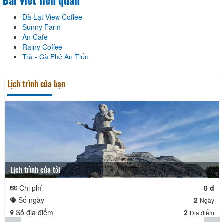
Bài viết liên quan
Đà Lạt View Coffee
Sunny Farm
An Cafe
Rainy Coffee
Trà - Cà Phê An Tiến
Lịch trình của bạn
Lịch trình của tôi
Chi phí
0 đ
Số ngày
2
Ngày
Số địa điểm
2
Địa điểm