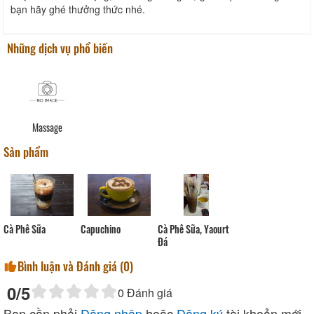
bạn hãy ghé thưởng thức nhé.
Những dịch vụ phổ biến
Massage
Sản phẩm
Cà Phê Sữa
Capuchino
Cà Phê Sữa, Yaourt
Đá
Bình luận và Đánh giá (
0
)
0
/5
0
Đánh giá
Bạn cần phải
Đăng nhập
hoặc
Đăng ký
tài khoản mới