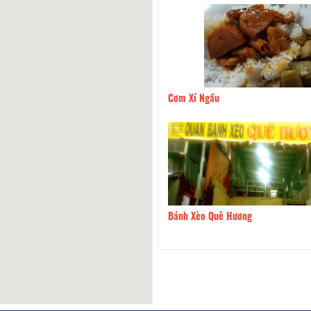
Đông - Chả Ram Bắp & Nem
80m
Cơm Xí Ngầu
g
án 2T
110m
Bánh Xèo Quê Hương