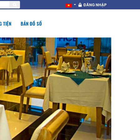
ĐĂNG NHẬP
 TIỆN
BẢN ĐỒ SỐ