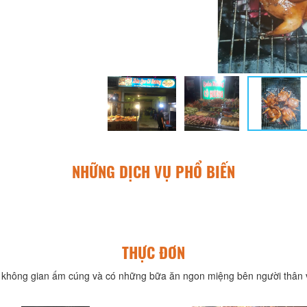
NHỮNG DỊCH VỤ PHỔ BIẾN
THỰC ĐƠN
không gian ấm cúng và có những bữa ăn ngon miệng bên người thân v