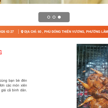
426 43 27
ĐỊA CHỈ: 60 , PHÙ ĐỔNG THIÊN VƯƠNG, PHƯỜNG LÂM 
G
i cùng bạn bè đên
đơn các món xiên
 giá cả bình dân.