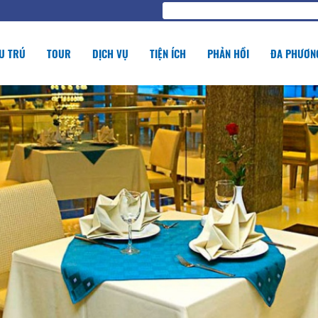
U TRÚ
TOUR
DỊCH VỤ
TIỆN ÍCH
PHẢN HỒI
ĐA PHƯƠNG