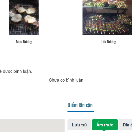
Mực Nướng
Dồi Nướng
ể được bình luận.
Chưa có bình luận
Điểm lân cận
Lưu trú
Ẩm thực
Địa 