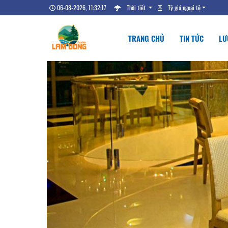
06-08-2026, 11:32:18
Thời tiết
Tỷ giá ngoại tệ
TRANG CHỦ
TIN TỨC
LƯ