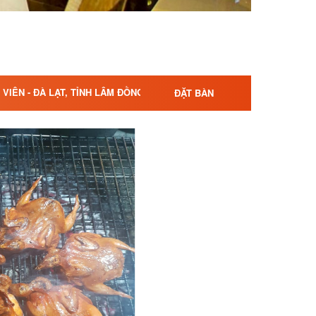
VIÊN - ĐÀ LẠT, TỈNH LÂM ĐỒNG
ĐẶT BÀN