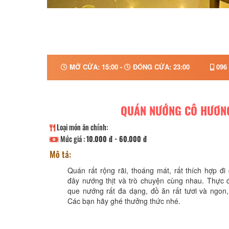
MỞ CỬA: 15:00 -
ĐÓNG CỬA: 23:00
096 
QUÁN NƯỚNG CÔ HƯƠN
Loại món ăn chính:
Mức giá :
10.000 đ - 60.000 đ
Mô tả:
Quán rất rộng rãi, thoáng mát, rất thích hợp đ
đây nướng thịt và trò chuyện cùng nhau. Thực 
que nướng rất đa dạng, đồ ăn rất tươi và ngon,
Các bạn hãy ghé thưởng thức nhé.