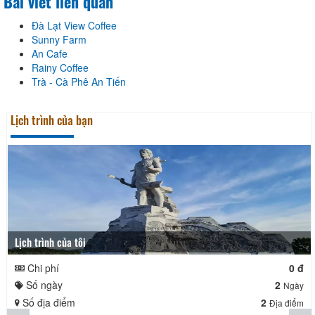
Bài viết liên quan
Đà Lạt View Coffee
Sunny Farm
An Cafe
Rainy Coffee
Trà - Cà Phê An Tiến
Lịch trình của bạn
Lịch trình của tôi
Chi phí
0 đ
Số ngày
2
Ngày
Số địa điểm
2
Địa điểm