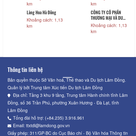
km
km
Làng Hoa Hà Đông
CÔNG TY CỔ PHẦN
THƯƠNG MẠI VÀ DU
Khoảng cách: 1,13
LỊCH TGROUP
Khoảng cách: 1,13
km
km
Thông tin liên hệ
Bản quyền thuộc Sở Văn hoá, Thể thao và Du lịch Lâm Đồng.
Quản lý bởi Trung tâm Xúc tiến Du lịch Lâm Đồng
Địa chỉ: Tầng 3 khu 9 tầng, Trung tâm Hành chính tỉnh Lâm
Đồng, số 36 Trần Phú, phường Xuân Hương - Đà Lạt, tỉnh
Lâm Đồng
Tổng đài hỗ trợ: (+84.235) 3.916.961
Email: ttxtdl@lamdong.gov.vn
Giấy phép: 311/GP-BC do Cục Báo chí - Bộ Văn hóa Thông tin